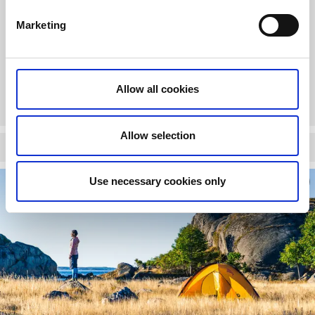
tar lång, lång tid.
Marketing
Allt material som hamnar i havet, som inte ska finnas där,
kallas för marint skräp. Det kan ha dumpats direkt i havet,
eller förts dit via regnvatten och floder. Visste du att 80% av
allt skräp i havet kommer från land? Läs mer om
Skräp i
Allow all cookies
havet | Håll Sverige Rent
Allow selection
Tillåt kakor för att se innehållet.
Use necessary cookies only