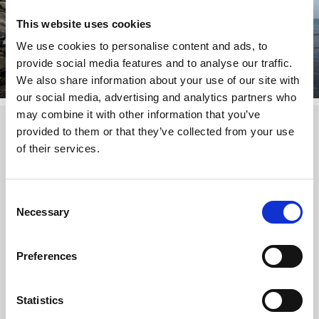
This website uses cookies
We use cookies to personalise content and ads, to
10 snabba fakta om plast
provide social media features and to analyse our traffic.
We also share information about your use of our site with
Läs mer
our social media, advertising and analytics partners who
may combine it with other information that you’ve
5 fakta om skräp i havet
provided to them or that they’ve collected from your use
of their services.
Fem badkar med skräp – så mycket skräp spolas det upp
på Bohusläns kust… varje timme.
Runt 80 % av skräpet i havet kommer från land.
Consent
Det tar cirka 200–500 år för en aluminiumburk att brytas
Necessary
Selection
ner av naturen. Motsvarande tid för en glasburk är en
miljon år.
94% av all plats i havet syns inte, för det sjunker till
Preferences
havsbotten efter ett tag.
Plast som hamnar i naturen delar sig i mindre och
mindre bitar och blir till slut mikroplast. Ingen vet hur
Statistics
riktigt hur länge plasten stannar kvar i naturen - men det