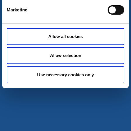
okt
Marketing
Allow all cookies
Allow selection
Mat och dryck
Kulturmeny på Kläpphagen Koster
Use necessary cookies only
Sydkoster
Kosters Konst & Musikfest pågår på öarna - vi har satt
ihop en kulturell meny
29 okt - 31 okt
Läs mer