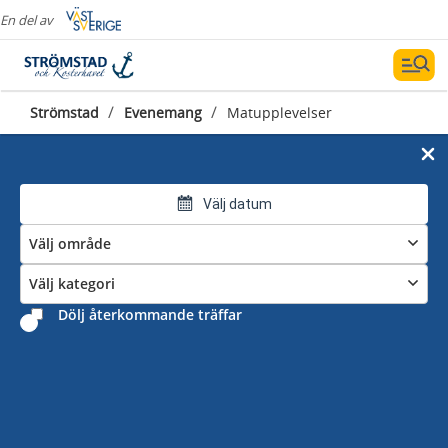
En del av
/
/
Strömstad
Evenemang
Matupplevelser
Välj datum
Välj område
Välj kategori
Dölj återkommande träffar