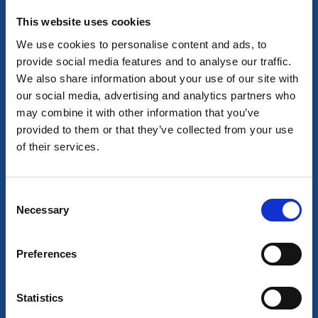
sep
This website uses cookies
We use cookies to personalise content and ads, to
provide social media features and to analyse our traffic.
We also share information about your use of our site with
our social media, advertising and analytics partners who
may combine it with other information that you’ve
provided to them or that they’ve collected from your use
of their services.
Mat och dryck
Laholmens pop-up restaurang
Strömstad
Consent
Necessary
Efter förra årets succé, kör vi igen!
Selection
30 sep - 9 okt
Läs mer
Preferences
Statistics
29