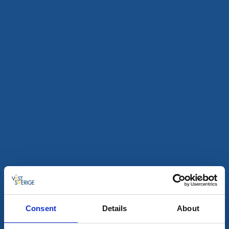
Mat och dryck
Hummer på Kläpphagen Koster
Sydkoster
Hummermiddag på Kläpphagen, Sydkoster!
25 sep - 23 okt
Läs mer
Consent
Details
About
30