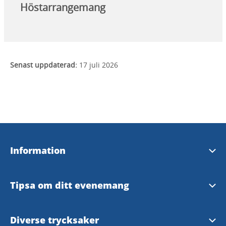
Höstarrangemang
Senast uppdaterad:
17 juli 2026
Information
Broschyrer & kartor
Tipsa om ditt evenemang
Strömstad Turistbyrå
Tipsaformulär
Diverse trycksaker