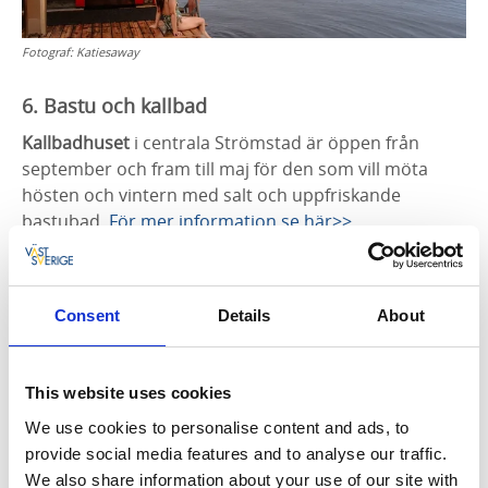
Fotograf:
Katiesaway
6. Bastu och kallbad
Kallbadhuset
i centrala Strömstad är öppen från
september och fram till maj för den som vill möta
hösten och vintern med salt och uppfriskande
bastubad.
För mer information se här>>
Lagunen Camping.
Alldeles intill bryggan och
vattenbrynet hittar du våra vackra sjöbodar,
Consent
Details
About
nybyggda i klassisk bohuslänsk stil, som du kan hyra
året om. Basta i Evas Sjöbod med utsikt över den
krispiga viken, ät en god, privat middag framför den
This website uses cookies
sprakande elden i kaminen i Malis Sjöbod och om du
vågar, ta ett snabbt havsdopp ner i det iskalla vattnet
We use cookies to personalise content and ads, to
innan du springer upp och värmer dig i vår vedeldade
provide social media features and to analyse our traffic.
badtunna.
Läs mer och boka>>
We also share information about your use of our site with