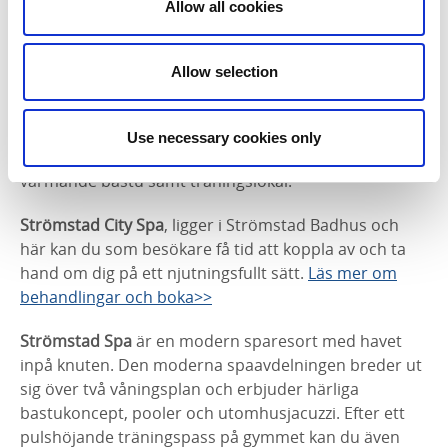
7. Spa
Allow all cookies
Under årets mörka och lite kyliga dagar kan det vara
skönt att besöka badhus och att ta sig tid för lite skön
Allow selection
avkoppling på spa.
Strömstad Badanstalt
erbjuder simhall med
Use necessary cookies only
saltvatten, som de tar in direkt från havet och
värmande bastu samt träningslokal.
Strömstad City Spa
, ligger i Strömstad Badhus och
här kan du som besökare få tid att koppla av och ta
hand om dig på ett njutningsfullt sätt.
Läs mer om
behandlingar och boka>>
Strömstad Spa
är en modern sparesort med havet
inpå knuten. Den moderna spaavdelningen breder ut
sig över två våningsplan och erbjuder härliga
bastukoncept, pooler och utomhusjacuzzi. Efter ett
pulshöjande träningspass på gymmet kan du även