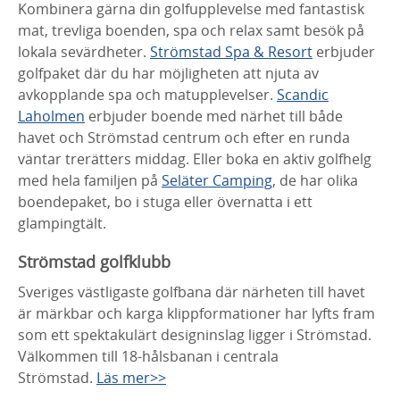
Kombinera gärna din golfupplevelse med fantastisk
mat, trevliga boenden, spa och relax samt besök på
lokala sevärdheter.
Strömstad Spa & Resort
erbjuder
golfpaket där du har möjligheten att njuta av
avkopplande spa och matupplevelser.
Scandic
Laholmen
erbjuder boende med närhet till både
havet och Strömstad centrum och efter en runda
väntar trerätters middag. Eller boka en aktiv golfhelg
med hela familjen på
Seläter Camping
, de har olika
boendepaket, bo i stuga eller övernatta i ett
glampingtält.
Strömstad golfklubb
Sveriges västligaste golfbana där närheten till havet
är märkbar och karga klippformationer har lyfts fram
som ett spektakulärt designinslag ligger i Strömstad.
Välkommen till 18-hålsbanan i centrala
Strömstad.
Läs mer>>