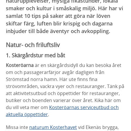
naturupplevelser, mysiga fikastunder, lokala
smaker och kultur i småskalig miljö. Här har vi
samlat 10 tips på saker att göra när löven
skiftar färg, luften blir krispig och dagarna
inbjuder till både äventyr och avkoppling.
Natur- och friluftsliv
1. Skärgårdstur med båt
Kosteröarna
är en skärgårdsidyll du kan besöka året
om och passagerarfärjor avgår dagligen från
Strömstad norra hamn. Här ute finns fina
strövområden, vackra vyer och restauranger. Tänk på
att aktivitetsutbud och öppettider för restauranger,
butiker och boenden varierar över året. Kika här om
du vill veta mer om
Kosteröarnas serviceutbud och
aktuella öppettider
.
Missa inte
naturum Kosterhavet
vid Ekenäs brygga,