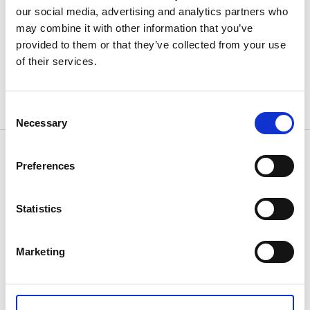
our social media, advertising and analytics partners who
Daftö resort.
Deras vedeldade bryggbastu bjuder på
may combine it with other information that you’ve
utsikt över Daftös vackra skärgård. Här njuter av en
provided to them or that they’ve collected from your use
varm bastu kombinerat med ett kallt vinterbad – ett
of their services.
oslagbart minne. Boka en kväll tillsammans med nära
och kära och låt er njuta av värme, hav och en vacker
utsikt.
Läs mer och boka>>
Consent
Necessary
Selection
Preferences
Statistics
Marketing
Fotograf: