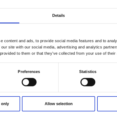
aug
Laholmen musi
Sommarmusik på 
Details
7 aug
Läs mer
e content and ads, to provide social media features and to analy
 our site with our social media, advertising and analytics partn
 provided to them or that they’ve collected from your use of their
Guidade turer
7
aug
Trädgårdsguidni
Preferences
Statistics
Strömstad
Öppen trädgård, t
7 aug
Läs mer
 only
Allow selection