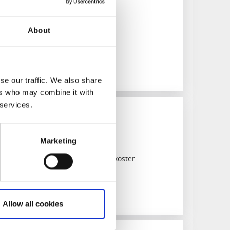
kprogram
Laholmen
About
se our traffic. We also share
ers who may combine it with
 services.
ng på Kosters Trädgårdar
Marketing
rädgårdsguidning och fika på Sydkoster
Allow all cookies