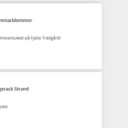
sommarblommor
ommarbukett på Fjälla Trädgård!
erack Strand
lubb