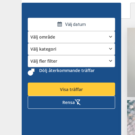
Välj datum
Välj område
Välj kategori
Välj fler filter
Dölj återkommande träffar
Visa träffar
Rensa