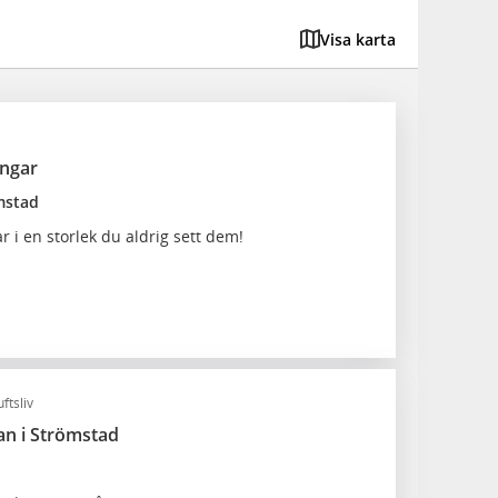
Visa karta
ingar
mstad
r i en storlek du aldrig sett dem!
ftsliv
n i Strömstad