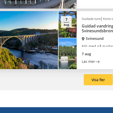
Guidade turer
Konst o
7
aug
Guidad vandring
Svinesundsbron
Svinesund
Följ med på guida
landskap.
7 aug
Läs mer
Visa fler