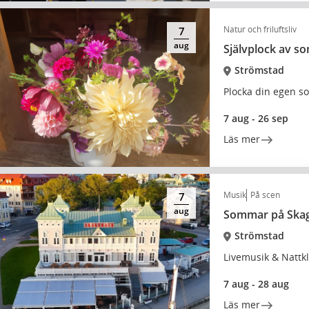
Natur och friluftsliv
7
aug
Självplock av 
Strömstad
Plocka din egen s
7 aug - 26 sep
Läs mer
Musik
På scen
7
aug
Sommar på Skag
Strömstad
Livemusik & Nattk
7 aug - 28 aug
Läs mer