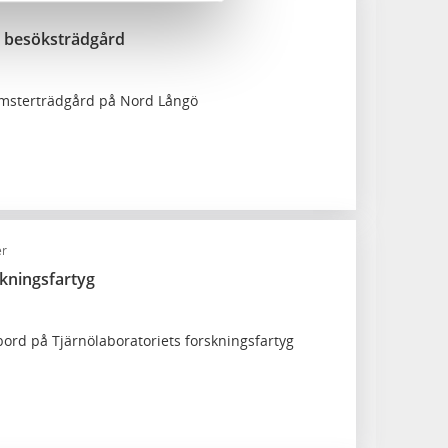
h besöksträdgård
omsterträdgård på Nord Långö
er
kningsfartyg
bord på Tjärnölaboratoriets forskningsfartyg