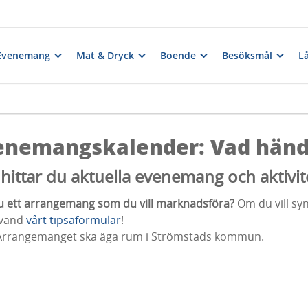
Evenemang
Mat & Dryck
Boende
Besöksmål
Lå
enemangskalender: Vad hände
hittar du aktuella evenemang och aktivi
u ett arrangemang som du vill marknadsföra?
Om du vill sy
nvänd
vårt tipsaformulär
!
Arrangemanget ska äga rum i Strömstads kommun.