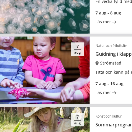
En vecka fylld med
7 aug - 8 aug
Läs mer
Natur och friluftsliv
7
aug
Guidning i klapp
Strömstad
Titta och känn på 
7 aug - 16 aug
Läs mer
Konst och kultur
7
aug
Sommarprogram 