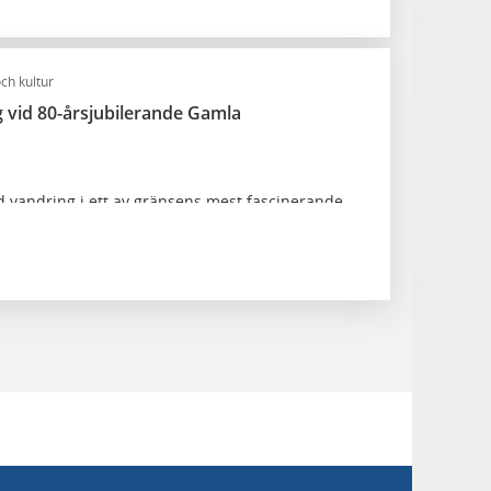
ch kultur
 vid 80-årsjubilerande Gamla
d vandring i ett av gränsens mest fascinerande