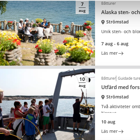
Båtturer
7
aug
Alaska sten- oc
Strömstad
Unik sten- och bl
7 aug - 6 aug
Läs mer
Båtturer
Guidade tur
10
aug
Utfärd med fors
Strömstad
Två aktiviteter om
Nereus
10 aug
Läs mer