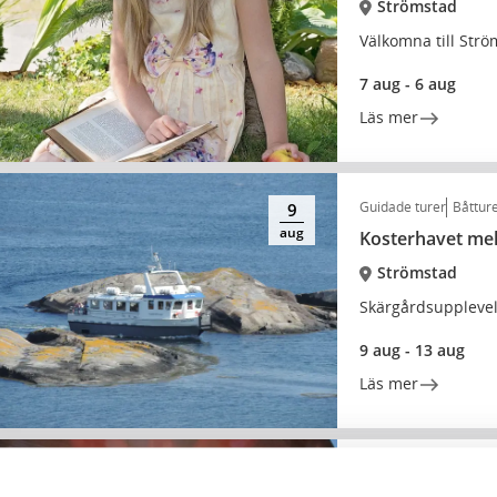
Strömstad
Välkomna till Str
7 aug - 6 aug
Läs mer
Guidade turer
Båttur
9
aug
Kosterhavet me
Strömstad
Skärgårdsupplevel
9 aug - 13 aug
Läs mer
Musik
7