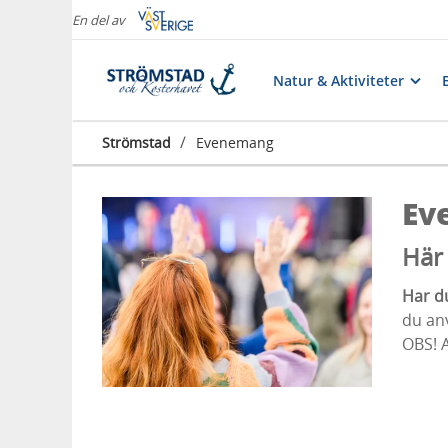
En del av
Natur & Aktiviteter
/
Strömstad
Evenemang
Ev
Här 
Har d
du a
OBS! 