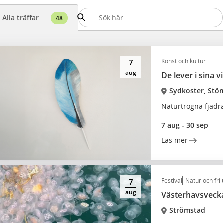
Alla träffar
48
Konst och kultur
7
aug
De lever i sina v
Sydkoster, Stö
Naturtrogna fjädra
7 aug - 30 sep
Läs mer
Festival
Natur och frilu
7
aug
Västerhavsvecka
Strömstad