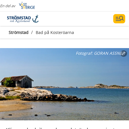
En del av
Badupplevelser
på Kosteröarna
/
Strömstad
Bad på Kosteröarna
Fotograf:
GORAN ASSNER