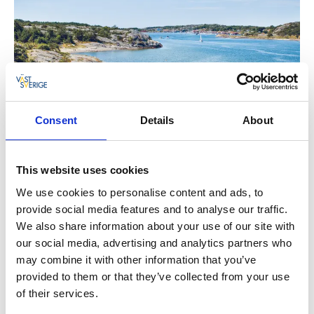
Fotograf:
Johan Törnroth
Consent
Details
About
Sydkoster
This website uses cookies
Långevik
Bra bad på västsidan med Sandstrand och klippor.
We use cookies to personalise content and ads, to
provide social media features and to analyse our traffic.
Rörvik (
Ekenäs)
We also share information about your use of our site with
Bra bad på nordsidan med sandstrand och
our social media, advertising and analytics partners who
klippor. Snorkelled finns här!
may combine it with other information that you’ve
(Hit kan man ta sig med barnvagn)
provided to them or that they’ve collected from your use
of their services.
Kilesand