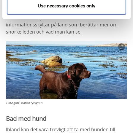
Snorkelleden
är cirka 200 meter långa och ligger på 1-
Use necessary cookies only
1,5 m djup. En lina på botten leder dig runt till åtta
informationsskyltar under vattnet. Det finns
informationsskyltar på land som berättar mer om
snorkelleden och vad man kan se.
Fotograf:
Katrin Sjögren
Bad med hund
Ibland kan det vara trevligt att ta med hunden till