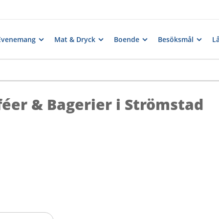
Evenemang
Mat & Dryck
Boende
Besöksmål
Lå
féer & Bagerier i Strömstad