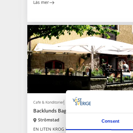
Läs mer
Café & Konditorier
Restaurang
Backlunds Bageri Bistro Bar
Strömstad
Consent
EN LITEN KROG MED STOR TANKE & OMSORG