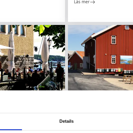
Läs mer
Café & Konditorier
Sevärdheter
Öppnar 09:00
Entré Rossö Hamncafé
Strömstad
Details
Café, restaurang och Kosterh