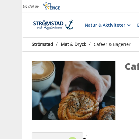
En del av
Natur & Aktiviteter
/
/
Strömstad
Mat & Dryck
Caféer & Bagerier
Ca