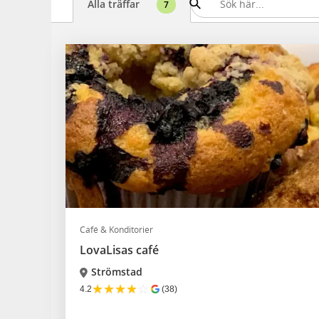
Alla träffar
7
Café & Konditorier
LovaLisas café
Strömstad
★
★
★
★
☆
4.2
(38)