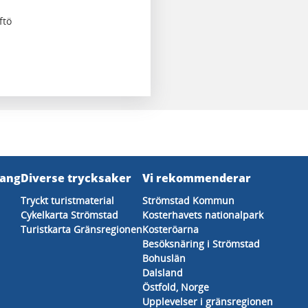
ftö
mang
Diverse trycksaker
Vi rekommenderar
Tryckt turistmaterial
Strömstad Kommun
Cykelkarta Strömstad
Kosterhavets nationalpark
Turistkarta Gränsregionen
Kosteröarna
Besöksnäring i Strömstad
Bohuslän
Dalsland
Östfold, Norge
Upplevelser i gränsregionen