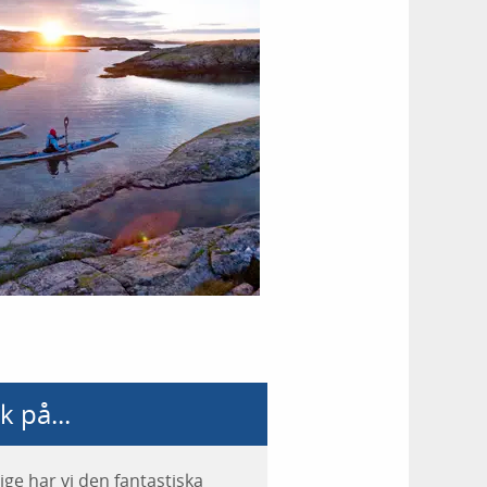
k på...
rige har vi den fantastiska