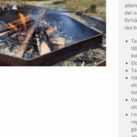
allem
det o
förhå
ska b
Ta
ti
kv
El
Ta
Hä
el
in
Va
el
I 
re
gä
an