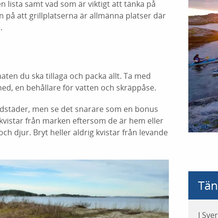
ten lista samt vad som är viktigt att tänka på
n på att grillplatserna är allmänna platser där
.
ten du ska tillaga och packa allt. Ta med
med, en behållare för vatten och skräppåse.
eldstäder, men se det snarare som en bonus
kvistar från marken eftersom de är hem eller
h djur. Bryt heller aldrig kvistar från levande
Tän
I Sve