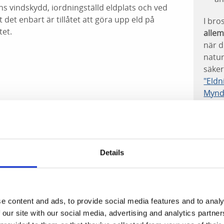
s vindskydd, iordningställd eldplats och ved
 det enbart är tillåtet att göra upp eld på
I br
tet.
allem
när d
natur
säker
"Eldn
Mynd
och 
at bord, dass, sopställ
assat bord, dass, sopställ
era att det enbart är tillåtet att göra upp eld
Details
rvatet.
e content and ads, to provide social media features and to analy
alpark
 our site with our social media, advertising and analytics partn