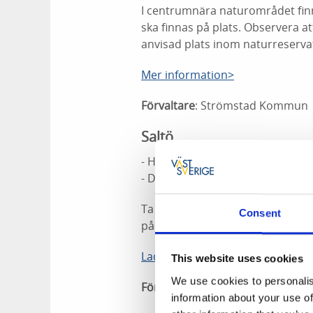
I centrumnära naturområdet finn
ska finnas på plats. Observera att
anvisad plats inom naturreserva
Mer information>
Förvaltare
: Strömstad Kommun
Saltö
- Hasslebukten, handikappanpass
- Danmarksbukten, handikappanp
Ta med egen kol eller ved. Observ
Consent
på anvisad plats inom naturrese
Ladda ner reservatskarta
This website uses cookies
We use cookies to personalis
Förvaltare
:
Kosterhavets nation
information about your use of