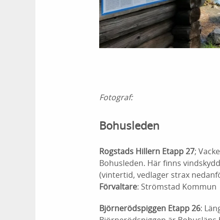
Fotograf:
Bohusleden
Rogstads Hillern Etapp 27
; Vack
Bohusleden. Här finns vindskydd,
(vintertid, vedlager strax nedanf
Förvaltare
: Strömstad Kommun
Björnerödspiggen Etapp 26
: Lä