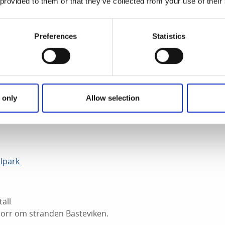
 provided to them or that they’ve collected from your use of their
n
r finns ute på halvön Kockholmen, Sejebågen,
Preferences
Statistics
den Saltpannan vid parkeringen finns en
 only
Allow selection
tet att göra upp eld på anvisad plats inom
alpark
täll
 norr om stranden Basteviken.