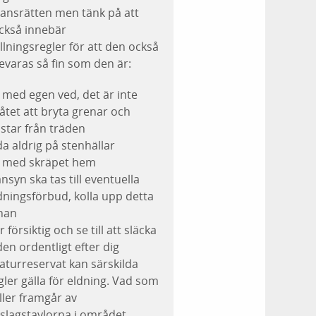
ansrätten men tänk på att
ckså innebär
llningsregler för att den också
evaras så fin som den är:
 med egen ved, det är inte
llåtet att bryta grenar och
istar från träden
da aldrig på stenhällar
 med skräpet hem
nsyn ska tas till eventuella
dningsförbud, kolla upp detta
nan
r försiktig och se till att släcka
den ordentligt efter dig
naturreservat kan särskilda
gler gälla för eldning. Vad som
ller framgår av
slagstavlorna i området.