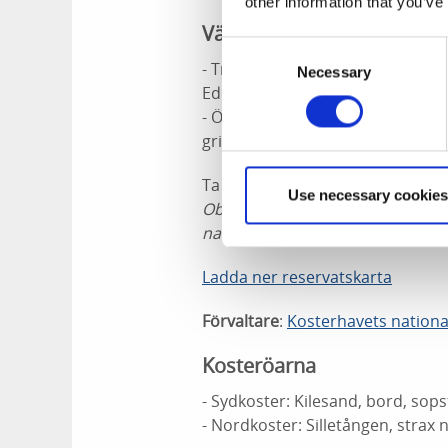
other information that you’ve
Västra Rossö - Kockholme
Consent
- Tre iordningställda grillplatse
Necessary
Selection
Edet och innanför Arsklåvet
- Öuddarna (norr om långa stran
grillplats)
Ta med egen kol eller ved.
Use necessary cookies
Observera att det enbart är tillå
naturreservatet.
Ladda ner reservatskarta
Förvaltare
:
Kosterhavets nation
Kosteröarna
- Sydkoster: Kilesand, bord, sops
- Nordkoster: Silletången, strax