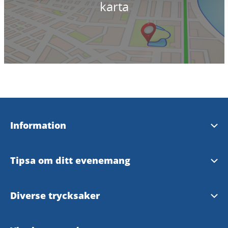
karta
Information
Broschyrer & kartor
Tipsa om ditt evenemang
Strömstad Turistbyrå
Tipsaformulär
Diverse trycksaker
Våra InfoPoints
Tryckt turistmaterial