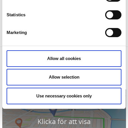
Statistics
Marketing
Fotograf:
Ulrika Husar
Kontaktinformation
Allow all cookies
Strömstad Turistinformation
Strömstad
Telefon:
0526 62330
Allow selection
E-post:
Skicka E-post
Hemsida:
Till hemsida
Use necessary cookies only
Klicka för att visa