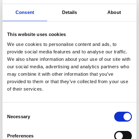
Berggrunden i området utgörs av bohusgranit.
Inlandsisen har slipat och rundat av berget, och på
Consent
Details
About
många ställen syns tydliga minnesmärken efter
istiden som isräfflor och jättegrytor.
This website uses cookies
Här finns en utmarkerad vandringsslinga som tar dig
We use cookies to personalise content and ads, to
upp till toppen 120 m.ö.h och tillbaka till
provide social media features and to analyse our traffic.
naturreservatets parkering. Bitvis krävande terräng
We also share information about your use of our site with
men mödan värt med en fantastisk utsikt.
our social media, advertising and analytics partners who
may combine it with other information that you’ve
Naturreservat Halle-Vagnaren förvaltas av
provided to them or that they’ve collected from your use
Västkuststiftelsen
of their services.
Läs mer om naturreservatet på
Länsstyrelsen Västra
Götaland
eller ladda ned reservatsfoldern
här.
Consent
Necessary
Selection
Preferences