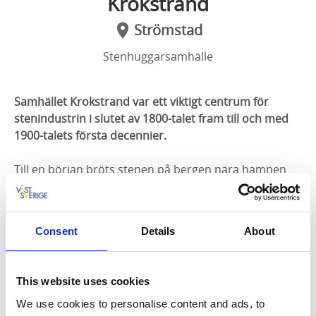
Krokstrand
Strömstad
Stenhuggarsamhälle
Samhället Krokstrand var ett viktigt centrum för
stenindustrin i slutet av 1800-talet fram till och med
1900-talets första decennier.
Till en början bröts stenen på bergen nära hamnen
och allt arbete skedde med handkraft. Mängder med
gatsten skeppades vidare härifrån med
ångbåt. Stenhuggeriet dominerade i Krokstrand
Consent
Details
About
mellan åren 1872 och 1977. Förutom god kvalitet på
berg, erbjöd läget vid Idefjordens vatten en strategisk
öppning ut mot världen. De främsta produkterna var
This website uses cookies
gatsten och kantsten. Som mest bodde två tusen
personer i Krokstrand och Björneröd. Omkring 500 av
We use cookies to personalise content and ads, to