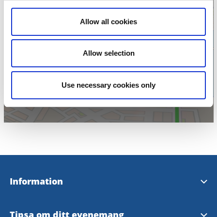
Allow all cookies
Klicka för att visa
Allow selection
karta
Use necessary cookies only
Information
Broschyrer & kartor
Tipsa om ditt evenemang