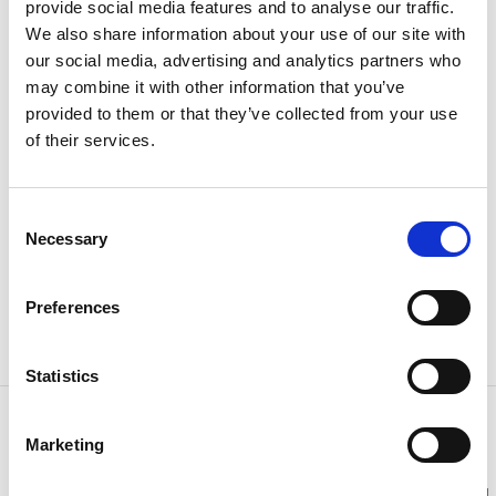
dem var sysselsatta inom stennäringen.
provide social media features and to analyse our traffic.
We also share information about your use of our site with
Idag är industrin nedlagd sedan länge, men kvar finns
our social media, advertising and analytics partners who
till exempel Bohusläns äldsta Folkets hus-byggnad,
may combine it with other information that you’ve
missionshus, arbetarbaracker och
provided to them or that they’ve collected from your use
hamnanläggningar. I och kring samhället finns
of their services.
resterna av de stora stenbrotten man en gång levde
av.
Consent
Necessary
Selection
Med sina stenbrott och andra lämningar berättar
Krokstrand tydligt om kraften i granitindustrin när
den stod på sin höjdpunkt.
Preferences
Läs mer på Ekomuseum Gränsland
Statistics
Kontaktinformation
Marketing
Strömstad Turistinformation
Telefon:
0