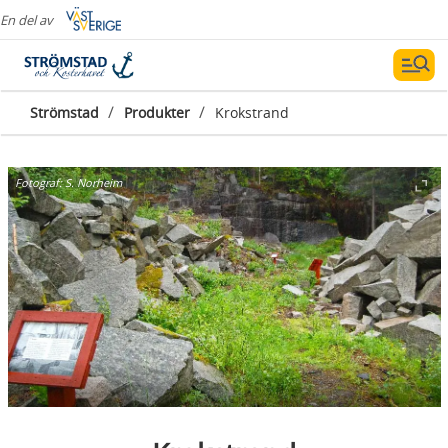
En del av
/
/
Strömstad
Produkter
Krokstrand
Fotograf:
S. Norheim