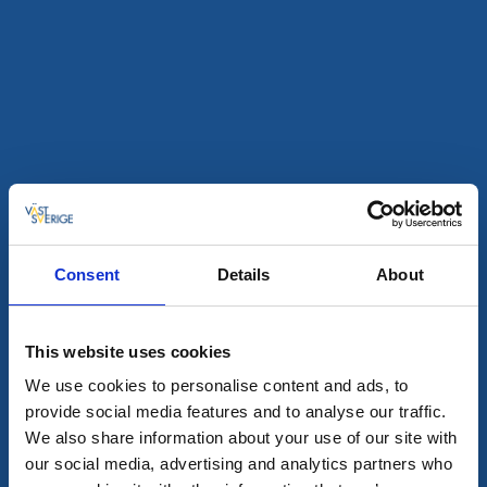
Alla träffar
3
8
aug
Consent
Details
About
This website uses cookies
På scen
We use cookies to personalise content and ads, to
Cecilia Vasa - på rätt plats, i fel tid
provide social media features and to analyse our traffic.
We also share information about your use of our site with
Torpa Stenhus, Länghem
our social media, advertising and analytics partners who
Torpa Slottsteater presenterar friluftsteater vid anrika