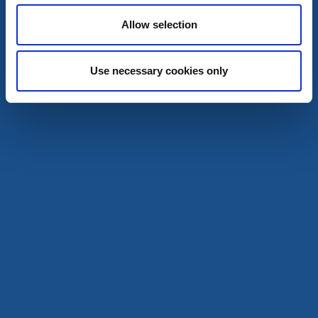
Hofsnäs Herrgård 51452 Länghem
Allow selection
9 aug
Läs mer
Use necessary cookies only
9
aug
Natur och friluftsliv
Trädgårdsdag med guidningar och musik
Ambjörnarp