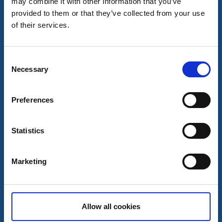
may combine it with other information that you’ve
Torpa Stenhus.
provided to them or that they’ve collected from your use
8 aug - 9 aug
of their services.
Läs mer
Consent
9
Necessary
Selection
aug
Preferences
Statistics
Marketing
Mat och dryck
🌾 Matens Dag på Hofsnäs 🌾
Allow all cookies
Länghem