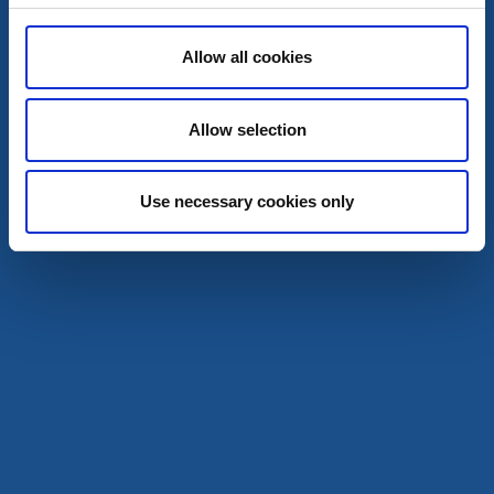
Allow all cookies
Allow selection
Cykla
Use necessary cookies only
Cykelsemester längs Sjuhäradsrundan
Borås, Ulricehamn, Tranemo, Svenljunga
En cykelupplevelse för hela familjen
Läs mer