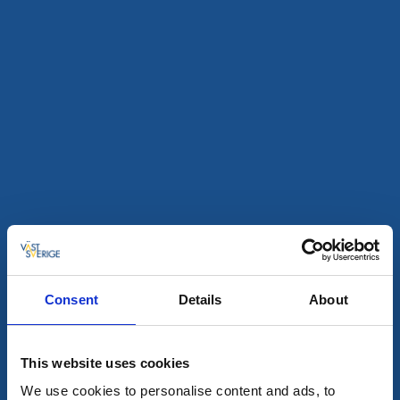
Aktiviteter
Cykla
Teknikbana och downhill MTB
Överlida
Ta med cykeln och träna MTB
Läs mer
Consent
Details
About
This website uses cookies
We use cookies to personalise content and ads, to