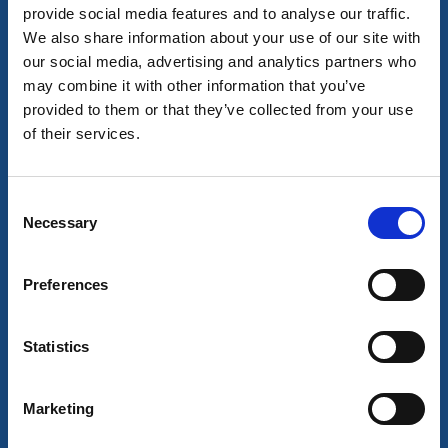
provide social media features and to analyse our traffic.
We also share information about your use of our site with
our social media, advertising and analytics partners who
may combine it with other information that you’ve
provided to them or that they’ve collected from your use
of their services.
Cykla
Cykelpaket - Gårdarna runt sjön
Consent
Necessary
Selection
Upplev författarinnan Birgit Th Sparres ”Gårdarna
runt sjön” från cykelsadeln runt yttre sjön Åsunden.
En härlig cykelsemester full av nostalgi och
Preferences
intressanta...
Läs mer
Statistics
Marketing