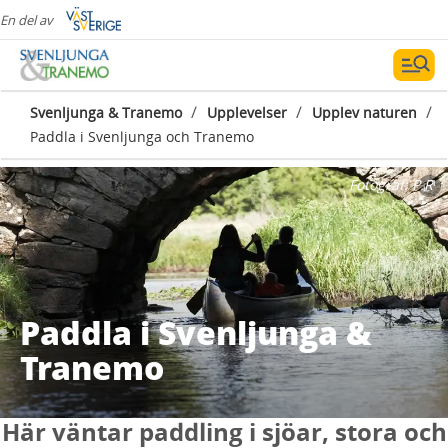
En del av
/
/
/
Svenljunga & Tranemo
Upplevelser
Upplev naturen
Paddla i Svenljunga och Tranemo
Fotograf:
P.R
Paddla i Svenljunga &
Tranemo
Här väntar paddling i sjöar, stora och