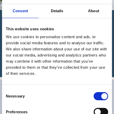
Consent
Details
About
Paddla bekvämt i Jälmån
This website uses cookies
Jälmån bjuder på en smidig paddlingsupplevelse utan långa
lyft. Här hjälper företaget Absolutnatur i Nittorp dig med allt
We use cookies to personalise content and ads, to
du kan behöva. Paddlingen passar grupper och
provide social media features and to analyse our traffic.
barnfamiljen och Absolutnatur svarar gärna på frågor och
We also share information about your use of our site with
hjälper er lägga upp er upplevelse.
our social media, advertising and analytics partners who
may combine it with other information that you’ve
Läs mer om upplevelsen
provided to them or that they’ve collected from your use
of their services.
Ännu mer paddlings tips
Consent
Necessary
Selection
Förutom Fegenområdet och Jälmån finns det möjlighet att
paddla i delar av Ätran. Våra kanotuthyrare är bäst på att
Preferences
hjälpa dig med planeringen. För dig som önskar att någon