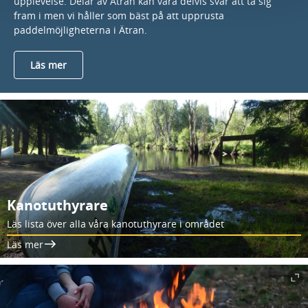
upplevelse. Delar av Ätran kan vara delvis svår att ta sig
fram i men vi håller som bäst på att upprusta
paddelmöjligheterna i Ätran.
Läs mer
Kanotuthyrare
Läs lista över alla våra kanotuthyrare i området
Läs mer