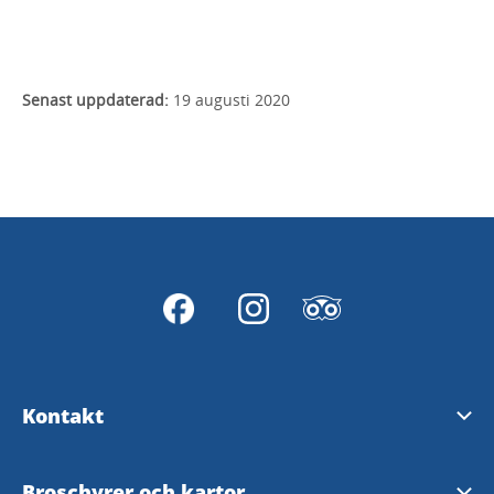
Senast uppdaterad:
19 augusti 2020
Kontakt
Svenljunga turistinformation
Broschyrer och kartor