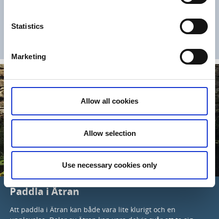
annan sköter allt så du endast kan njuta av upplevelsen så
rekommenderar vi att du bokar något av områdets
Statistics
paketupplevelser.
Marketing
Allow all cookies
Allow selection
Use necessary cookies only
Paddla i Ätran
Att paddla i Ätran kan både vara lite klurigt och en