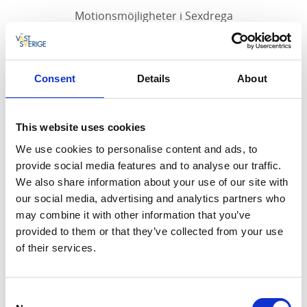
Motionsmöjligheter i Sexdrega
Motionsslinga nära samhället.
Consent
Details
About
Fakta om leden
Längd:
This website uses cookies
2,5 km
We use cookies to personalise content and ads, to
provide social media features and to analyse our traffic.
Svårighetsgrad:
We also share information about your use of our site with
Lätt
our social media, advertising and analytics partners who
may combine it with other information that you’ve
Start och mål:
provided to them or that they’ve collected from your use
Vid idrottsplatsen
of their services.
Hitta hit:
Elljusspåret ligger i anslutning till skolan och
Consent
idrottsplatsen som ligger i samhällets södra del.