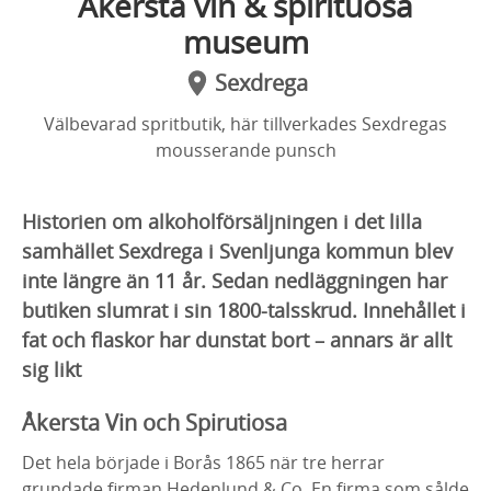
Åkersta vin & spirituosa
museum
Sexdrega
Välbevarad spritbutik, här tillverkades Sexdregas
mousserande punsch
Historien om alkoholförsäljningen i det lilla
samhället Sexdrega i Svenljunga kommun blev
inte längre än 11 år. Sedan nedläggningen har
butiken slumrat i sin 1800-talsskrud. Innehållet i
fat och flaskor har dunstat bort – annars är allt
sig likt
Åkersta Vin och Spirutiosa
Det hela började i Borås 1865 när tre herrar
grundade firman Hedenlund & Co. En firma som sålde