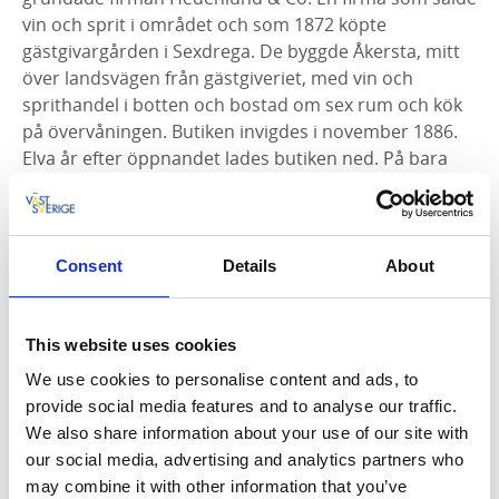
vin och sprit i området och som 1872 köpte
gästgivargården i Sexdrega. De byggde Åkersta, mitt
över landsvägen från gästgiveriet, med vin och
sprithandel i botten och bostad om sex rum och kök
på övervåningen. Butiken invigdes i november 1886.
Elva år efter öppnandet lades butiken ned. På bara
några år hade försäljningen halverats. Orsaken var
troligen en kombination av den spirande
nykterhetsrörelsen och de nyöppnade
systembolagen, båda inriktade på att minska
Consent
Details
About
konsumtionen av alkohol.
Mousserande punsch – en specialitet
This website uses cookies
We use cookies to personalise content and ads, to
Under de elva år som vin- och spritförsäljningen var
provide social media features and to analyse our traffic.
igång i Åkersta fördes noggrann bok över
We also share information about your use of our site with
försäljningen med titel och hemadress för de
our social media, advertising and analytics partners who
handlande. Störst efterfrågan var det på punsch,
may combine it with other information that you’ve
konjak och brännvin. Punsch började säljas