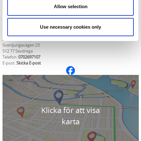
Fotnot: Texterna är hämtade från Länsstyrelsens
Allow selection
skrift om muséet.
Use necessary cookies only
Kontaktinformation
Åkersta Vin & Spirituosa museum
Svenljungavägen 23
512 77 Sexdrega
Telefon:
0702697107
E-post:
Skicka E-post
Klicka för att visa
karta