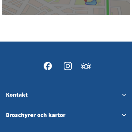
Kontakt
Svenljunga turistinformation
Broschyrer och kartor
Tranemo Turistinformation