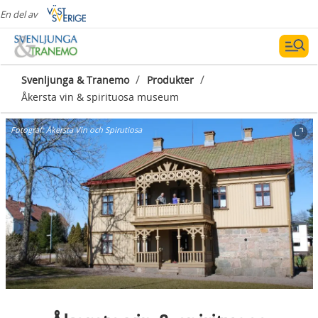
En del av
/
/
Svenljunga & Tranemo
Produkter
Åkersta vin & spirituosa museum
Fotograf:
Åkersta Vin och Spirutiosa