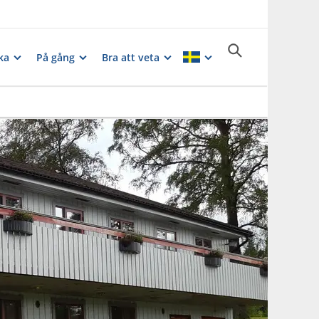
ka
På gång
Bra att veta