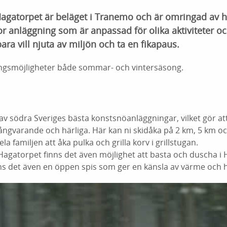
agatorpet är beläget i Tranemo och är omringad av hä
or anläggning som är anpassad för olika aktiviteter o
ara vill njuta av miljön och ta en fikapaus.
ningsmöjligheter både sommar- och vintersäsong.
v södra Sveriges bästa konstsnöanläggningar, vilket gör att
 långvarande och härliga. Här kan ni skidåka på 2 km, 5 km o
a familjen att åka pulka och grilla korv i grillstugan.
Hagatorpet finns det även möjlighet att basta och duscha i
finns det även en öppen spis som ger en känsla av värme och