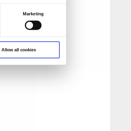
araktär, som passar
bra att ladda ner
Marketing
torpet.
nbike och cykling.
us gym finns också
Allow all cookies