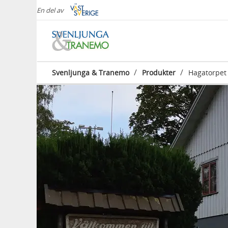
En del av
/
/
Svenljunga & Tranemo
Produkter
Hagatorpet