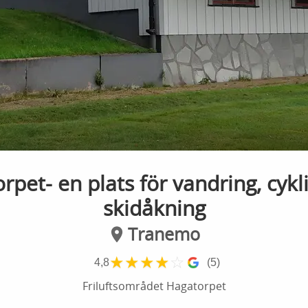
rpet- en plats för vandring, cykl
skidåkning
Tranemo
★
★
★
★
☆
4,8
(5)
Friluftsområdet Hagatorpet