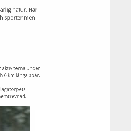
rlig natur. Här
ch sporter men
 aktiviterna under
ch 6 km långa spår,
 Hagatorpets
 hemtrevnad.