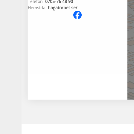
Telefon:
0705-76 48 90
Hemsida:
hagatorpet.se/