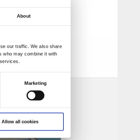
tschkanor. Här
About
ma picknickbord
se our traffic. We also share
ers who may combine it with
 ringvägen och
 services.
Marketing
Allow all cookies