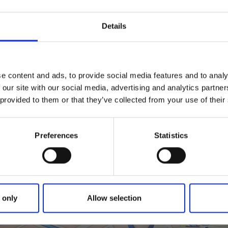
trustad med gungor, sandlåda, klätterställning och flera ru
Details
ng- och snurr lekredskap. Dessutom har lekplatsen trivsam
id en kulle med stora, lummiga träd.
e content and ads, to provide social media features and to analy
 our site with our social media, advertising and analytics partn
r du mot Östra Frölunda. Ta sedan direkt till vänster in på
 provided to them or that they’ve collected from your use of their
u i mitten av husen runt Ringvägen.
Preferences
Statistics
 only
Allow selection