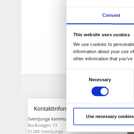
Denna lekplats är u
Consent
hittar du också gu
som är placerade v
This website uses cookies
Hitta hit
We use cookies to personalis
information about your use of
Från väg 154 svänge
other information that you’ve
lekplatsen hittar d
Consent
Necessary
Selection
Kontaktinformation
Use necessary cookies
Svenljunga kommun
Boråsvägen 13
51280 Svenljunga