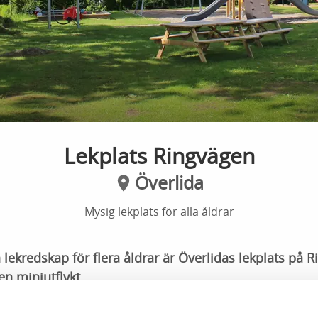
Lekplats Ringvägen
Överlida
Mysig lekplats för alla åldrar
lekredskap för flera åldrar är Överlidas lekplats på 
en miniutflykt.
igärde