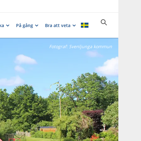
ka
På gång
Bra att veta
Fotograf:
Svenljunga kommun