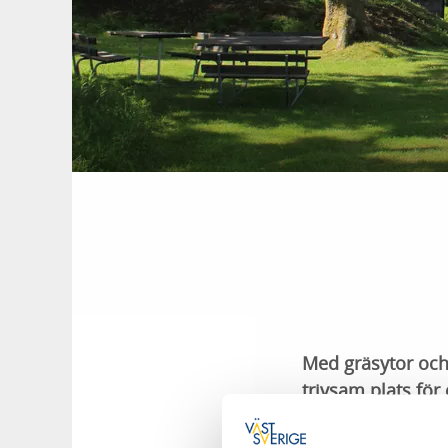
Med gräsytor och 
trivsam plats för 
Lekplatsen Kv