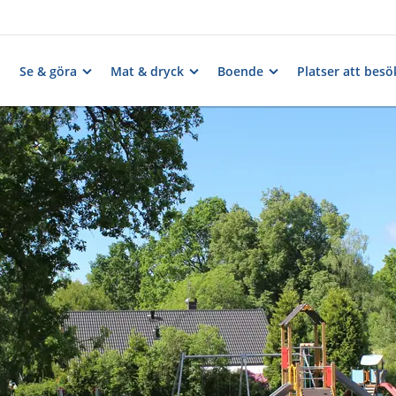
Se & göra
Mat & dryck
Boende
Platser att besö