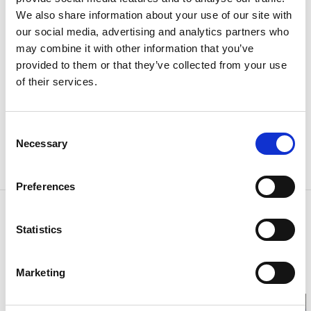
att ge bästa möjliga smakupplevelse.
We also share information about your use of our site with
our social media, advertising and analytics partners who
I sortimentet finns klassiska praliner, kreativa
may combine it with other information that you’ve
smakkombinationer och chokladskulpturer för både
provided to them or that they’ve collected from your use
vardag och fest. Du kan beställa via webbshop, möta
of their services.
oss på marknader och event, eller boka
specialbeställningar till bröllop, gåvor och
företagsevent.
Consent
Necessary
Selection
Välkommen att upptäcka choklad med personlighet,
närhet och genuint hantverk – hos Lilla Wester.
Preferences
Kontaktinformation
Statistics
Lilla Wester
Boråsvägen 10
51253 Svenljunga
Marketing
Telefon:
0
Hemsida:
lillawester.se/