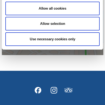
Allow all cookies
Klicka för karta och
Allow selection
öppettider
Use necessary cookies only