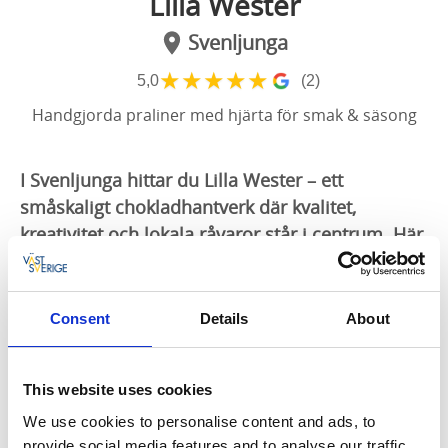
Lilla Wester
Svenljunga
★
★
★
★
★
5,0
(2)
Handgjorda praliner med hjärta för smak & säsong
I Svenljunga hittar du Lilla Wester – ett
småskaligt chokladhantverk där kvalitet,
kreativitet och lokala råvaror står i centrum. Här
skapas praliner och choklad av noggrant utvalda
ingredienser, ofta ekologiska och svenska – och
alltid med omsorg i varje detalj.
Consent
Details
About
Bakom Lilla Wester står Agnes – utbildad konditor och
bagare med gesällbrev, och en passion för smak,
This website uses cookies
form och hantverk. Här får säsongerna styra
We use cookies to personalise content and ads, to
inspirationen, och varje pralin skapas i liten skala för
provide social media features and to analyse our traffic.