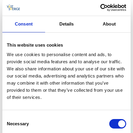
är bosatta i huset. Den trevliga gårdsbutiken hittar du
i en närliggande byggnad.
Consent
Details
About
Säteriet är en certifierad InfoPoint
Vill du ha fler tips på vad du kan hitta på i
närområdet? Limmareds säteri är en certifierad
This website uses cookies
InfoPoint där du kan få hjälp med enklare frågor kring
We use cookies to personalise content and ads, to
besöksmål i området, samt hämta broschyrer och
provide social media features and to analyse our traffic.
kartor.
We also share information about your use of our site with
our social media, advertising and analytics partners who
Utforska närområdet
may combine it with other information that you’ve
I närheten av Limmareds säteri och Gårdsbutik, i
provided to them or that they’ve collected from your use
södra Västsverige, ligger Limmareds samhälle med
of their services.
Glasets Hus och en mysig gata full med second hand
och antikt. Utmed Glasets Hus går Ätradalsleden och
Sjuhäradsrundan som tar dig vidare mot Ulricehamn
Consent
Necessary
och Gårdarna runt sjön eller ner mot
Selection
Svenljunga/Fegen och vidare mot Halland, Falkenberg