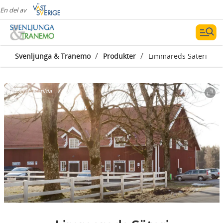
En del av
/
/
Svenljunga & Tranemo
Produkter
Limmareds Säteri
Fotograf:
Matilda