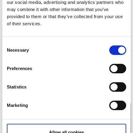
our social media, advertising and analytics partners who
Unik butik med unika varor
may combine it with other information that you’ve
provided to them or that they’ve collected from your use
Butiken är genuin och mysig att gå in i. Här går tiden
of their services.
fort medan du kikar och spanar in alla fina varor. Här
hittar du det unika som inte finns överallt och som
det bara finns just EN av.
Consent
Necessary
Selection
Kontaktinformation
Preferences
Slöjdhuset 49
Kindsvägen 2
Svenljunga
Telefon:
072 307 10 49
Statistics
E-post:
slojd4@gmail.com
Marketing
Allow all cookies