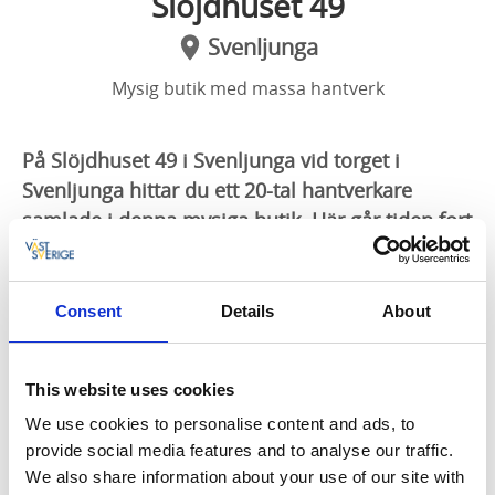
Slöjdhuset 49
Svenljunga
Mysig butik med massa hantverk
På Slöjdhuset 49 i Svenljunga vid torget i
Svenljunga hittar du ett 20-tal hantverkare
samlade i denna mysiga butik. Här går tiden fort
och det finns massa att titta på.
Välkommen in till Slöjdhuset 49
Consent
Details
About
Unik butik där lokala hantverkare säljer sina alster
och driver verksamheten ihop. Konstnärer som både
This website uses cookies
tillverkar
i hård och mjuk slöjd. Du hittar handvävda
mattor, löpare och annat vävt. Stickat, virkat och sytt,
We use cookies to personalise content and ads, to
träslöjd, textilt konsthantverk, handgjorda smycken
provide social media features and to analyse our traffic.
med mera.
We also share information about your use of our site with