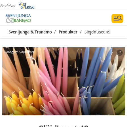
En del av
/
/
Svenljunga & Tranemo
Produkter
Slöjdhuset 49
Fotograf:
Slöjdhuset