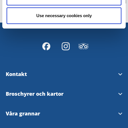
Use necessary cookies only
Kontakt
Svenljunga turistinformation
Broschyrer och kartor
Tranemo Turistinformation
Upptäck Svenljunga & Tranemo
Våra grannar
Visit Fegen, Turistinformation
Fiskebroschyr