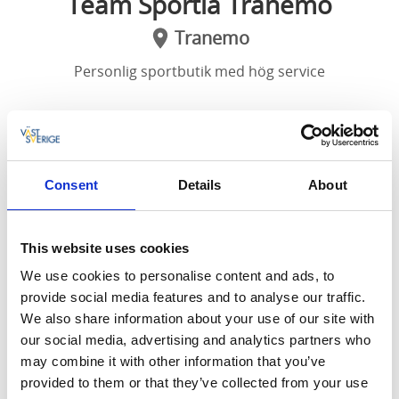
Team Sportia Tranemo
Tranemo
Personlig sportbutik med hög service
På Team Sportia Tranemo hittar du kläder, skor
och utrustning för löpning, cykel, längd, fotboll,
träning - ja allt för ett aktivt liv. Det mesta i
Consent
Details
About
sortimentet finns på hemsidan, men i butiken
hittar du alltid lite extra godbitar.
This website uses cookies
På Storgatan i centrala Tranemo ligger Team Sportia.
We use cookies to personalise content and ads, to
Här finns det mesta för den sportintresserade.
provide social media features and to analyse our traffic.
Personalen på Team Sportia Tranemo brinner för
We also share information about your use of our site with
sport, ett aktivt liv och nöjda kunder. Därför sätts ett
our social media, advertising and analytics partners who
bra bemötande, hög produktkunskap och ett genuint
may combine it with other information that you’ve
engagemang i fokus.
provided to them or that they’ve collected from your use