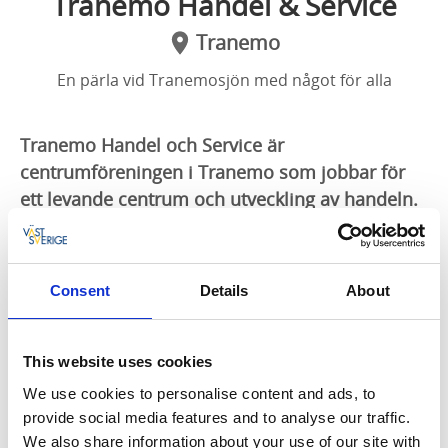
Tranemo Handel & Service
Tranemo
En pärla vid Tranemosjön med något för alla
Tranemo Handel och Service är
centrumföreningen i Tranemo som jobbar för
ett levande centrum och utveckling av handeln.
Målet är att ha en hållbar handel och ett starkt
företagsklimat. Utbudet på Storgatan med
omnejd erbjuder något för alla.
Consent
Details
About
På Storgatan och i centrum i Tranemo finns en rad
olika butiker som erbjuder det mesta för dig som
This website uses cookies
besökare. Kläder, blommor, teknik, second hand,
We use cookies to personalise content and ads, to
sportattiraljer, foto, färg och synvård är något av det
provide social media features and to analyse our traffic.
du kan hitta här. Självklart finns det även café och
We also share information about your use of our site with
restauranger. Föreningen Tranemo Handel och