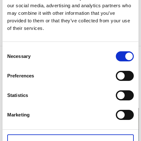
our social media, advertising and analytics partners who
Service jobbar för ett levande centrum och ordnar en
may combine it with other information that you’ve
hel del aktiviteter under året.
provided to them or that they’ve collected from your use
På föreningens hemsida finns mer information om
of their services.
butikerna i Tranemo och kommande evenemang.
Consent
Kontaktinformation
Necessary
Selection
Tranemo Handel & Service
Storgatan
Preferences
514 33 Tranemo
Telefon:
0325 700 65
E-post:
Skicka E-post
Statistics
Hemsida:
tranemohandel.com/
Marketing