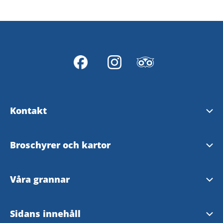
Kontakt
Svenljunga turistinformation
Broschyrer och kartor
Tranemo Turistinformation
Upptäck Svenljunga & Tranemo
Våra grannar
Visit Fegen, Turistinformation
Fiskebroschyr
Falkenberg
Sidans innehåll
Svenljunga kommun