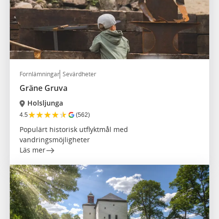
Fornlämningar
Sevärdheter
Gräne Gruva
Holsljunga
★
★
★
★
★
4.5
(562)
Populärt historisk utflyktmål med
vandringsmöjligheter
Läs mer