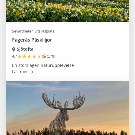
Sevärdheter
Utsiktsplats
Fagerås Påskliljor
Sjötofta
★
★
★
★
★
4.7
(179)
En storslagen naturupplevelse
Läs mer