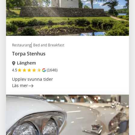
Restaurang
Bed and Breakfast
Torpa Stenhus
Länghem
★
★
★
★
★
4.5
(1646)
Upplev svunna tider
Läs mer