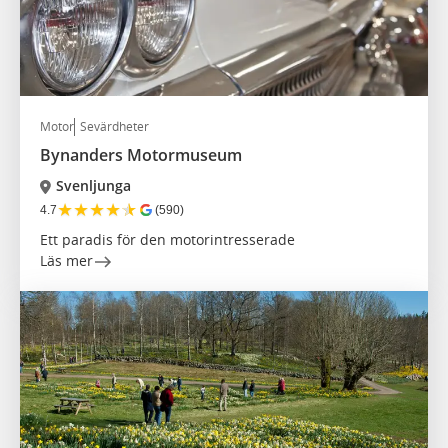
Motor
Sevärdheter
Bynanders Motormuseum
Svenljunga
★
★
★
★
★
4.7
(590)
Ett paradis för den motorintresserade
Läs mer