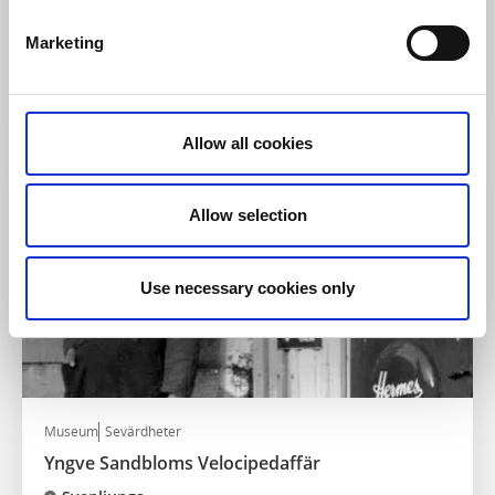
Mossebo Stom
Marketing
Mossebo
Mysig och genuin café- och kyrkoas
Läs mer
Allow all cookies
Allow selection
Use necessary cookies only
Museum
Sevärdheter
Yngve Sandbloms Velocipedaffär