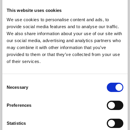
Leder
Naturområden
This website uses cookies
Strömsfors Bruksamhälle
We use cookies to personalise content and ads, to
provide social media features and to analyse our traffic.
Strömsfors
We also share information about your use of our site with
Upplev industrihistoria i Strömsfors
our social media, advertising and analytics partners who
Läs mer
may combine it with other information that you’ve
provided to them or that they’ve collected from your use
of their services.
Consent
Necessary
Selection
Preferences
Statistics
Kyrkor
Parker och trädgårdar