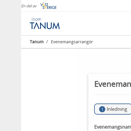
En del av
/
Tanum
Evenemangsarrangör
Eveneman
Inledning
1
Evenemangsna