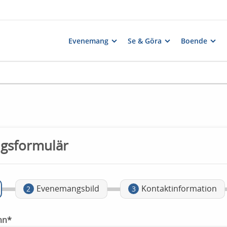
Evenemang
Se & Göra
Boende
gsformulär
Evenemangsbild
Kontaktinformation
2
3
mn*