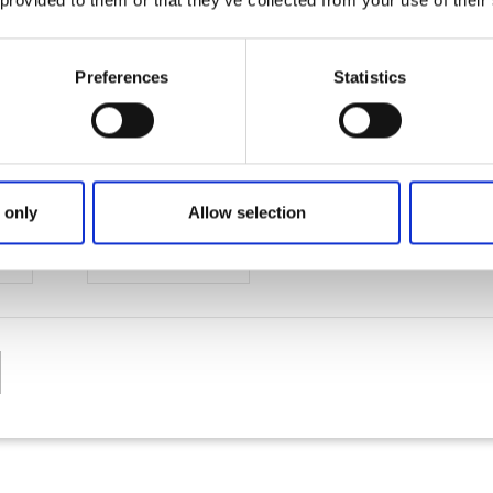
Preferences
Statistics
ng*
ligare kategorier--
 only
Allow selection
Slutdatum *
-
Välj slutdatum..