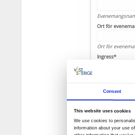
Evenemangsnamn 
Ort för evenema
Ort för eveneman
Ingress*
Kort mening som
Beskrivande tex
Consent
This website uses cookies
We use cookies to personalis
information about your use of
other information that you’ve