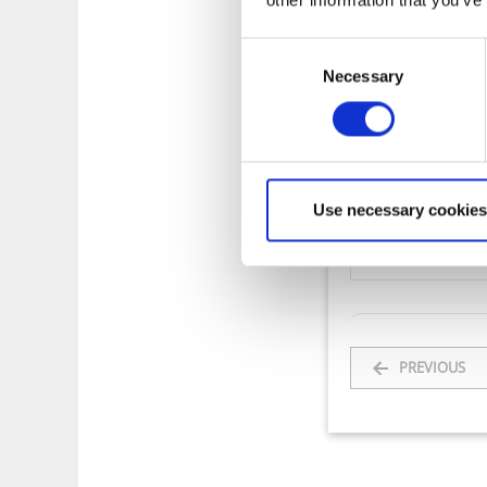
p
Consent
Necessary
Selection
Typ av evenema
--Välj bland ytter
Use necessary cookies
Startdatum *
Välj startdatum..
PREVIOUS