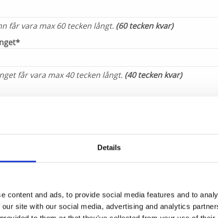
får vara max 60 tecken långt.
(60 tecken kvar)
nget*
get får vara max 40 tecken långt.
(40 tecken kvar)
 sammanfattar texten. Max 85 tecken
(85 tecken kvar)
t samt öppettider*
Details
e content and ads, to provide social media features and to analy
 our site with our social media, advertising and analytics partn
 provided to them or that they’ve collected from your use of their