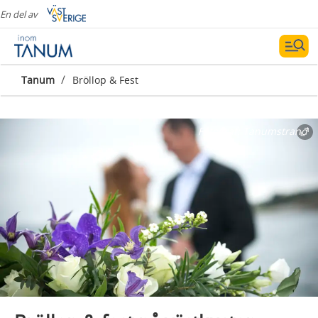
En del av
/
Tanum
Bröllop & Fest
Fotograf:
Tanumstrand