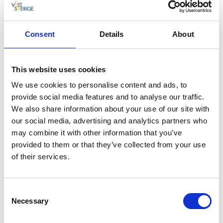
Consent
Details
About
This website uses cookies
We use cookies to personalise content and ads, to
Lokaler
provide social media features and to analyse our traffic.
We also share information about your use of our site with
I ett fantastiskt skogslandskap eller med utsikt över
den vackra skärgården? I Tanum finns festlokaler som
our social media, advertising and analytics partners who
passar de flesta.
may combine it with other information that you’ve
provided to them or that they’ve collected from your use
Läs mer
of their services.
Consent
Necessary
Selection