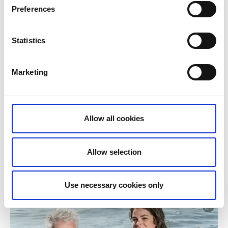
Preferences
Statistics
Marketing
Kläder och accessoarer
Hitta allt du behöver för att känna dig på topp inför
Allow all cookies
bröllop och fest. Vi har listat ett urval av butiker med
kläder och accessoarer så att du "can look your best".
Allow selection
Läs mer
Use necessary cookies only