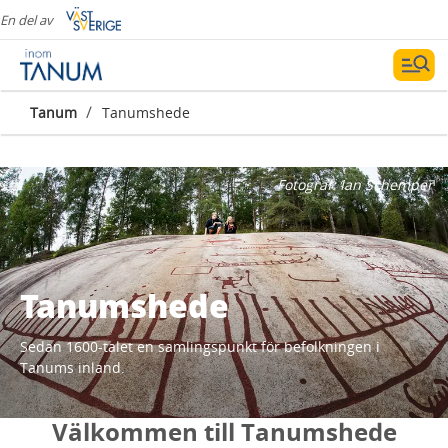
En del av
/
Tanum
Tanumshede
Fotograf:
Ian Schemper
Tanumshede
Sedan 1600-talet en samlingspunkt för befolkningen i
Tanums inland.
Välkommen till Tanumshede