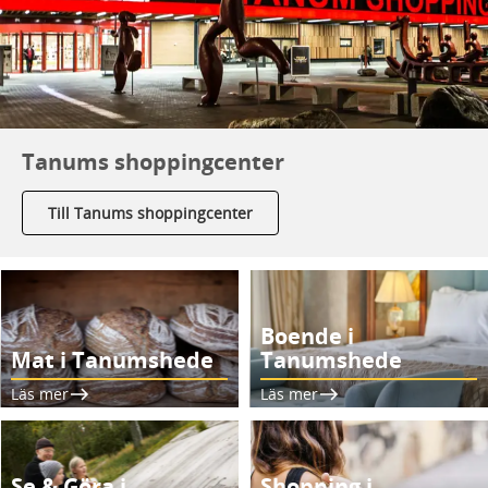
Tanums shoppingcenter
Till Tanums shoppingcenter
Boende i
Mat i Tanumshede
Tanumshede
Läs mer
Läs mer
Se & Göra i
Shopping i