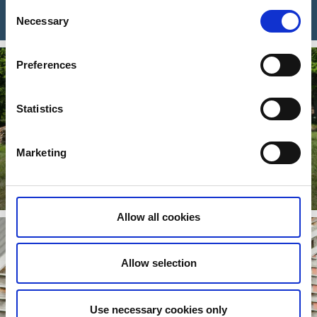
Consent
Till kartportal
Necessary
Selection
Preferences
Statistics
Marketing
Evenemang i Tanumshede med omnejd
Detta händer i Tanumshede med omnejd!
Läs mer
Allow all cookies
Allow selection
Use necessary cookies only