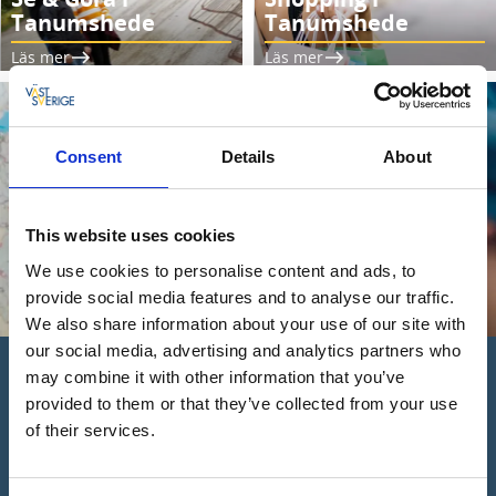
Tanumshede
Tanumshede
Läs mer
Läs mer
Consent
Details
About
This website uses cookies
We use cookies to personalise content and ads, to
provide social media features and to analyse our traffic.
We also share information about your use of our site with
our social media, advertising and analytics partners who
Kartor & inspiration
may combine it with other information that you’ve
provided to them or that they’ve collected from your use
Här finns karta över TANUMSHEDE, hela kommunen och
of their services.
Bohuslän. Läs vårt magasin och hitta tips på utflykter och
aktiviteter.