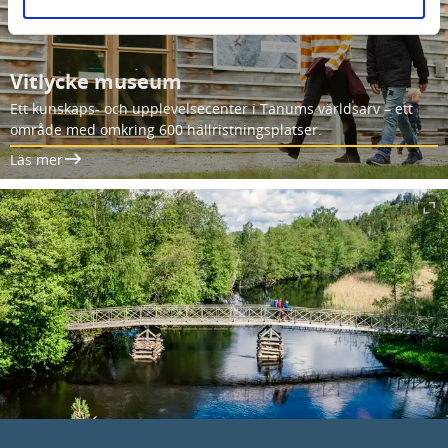
Vitlycke museum
Ett kunskaps- och upplevelsecenter i Tanums världsarv – ett
område med omkring 600 hällristningsplatser.
Läs mer