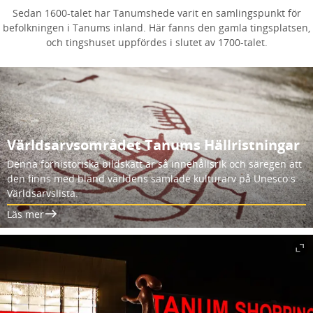
Sedan 1600-talet har Tanumshede varit en samlingspunkt för
befolkningen i Tanums inland. Här fanns den gamla tingsplatsen,
och tingshuset uppfördes i slutet av 1700-talet.
Världsarvsområdet Tanums Hällristningar
Denna förhistoriska bildskatt är så innehållsrik och säregen att
den finns med bland världens samlade kulturarv på Unesco:s
Världsarvslista.
Läs mer