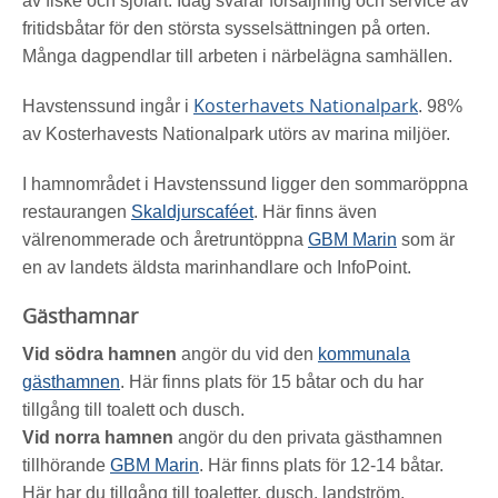
av fiske och sjöfart. Idag svarar försäljning och service av
fritidsbåtar för den största sysselsättningen på orten.
Många dagpendlar till arbeten i närbelägna samhällen.
Kosterhavets Nationalpark
Havstenssund ingår i
. 98%
av Kosterhavests Nationalpark utörs av marina miljöer.
I hamnområdet i Havstenssund
ligger den sommaröppna
restaurangen
Skaldjurscaféet
. Här finns även
välrenommerade och åretruntöppna
GBM Marin
som är
en av landets äldsta marinhandlare och InfoPoint.
Gästhamnar
Vid södra hamnen
angör du vid den
kommunala
gästhamnen
.
Här finns plats för 15 båtar och du har
tillgång till toalett och dusch.
Vid norra hamnen
angör du den privata gästhamnen
tillhörande
GBM Marin
.
Här finns plats för 12-14 båtar.
Här har du tillgång till toaletter, dusch, landström,