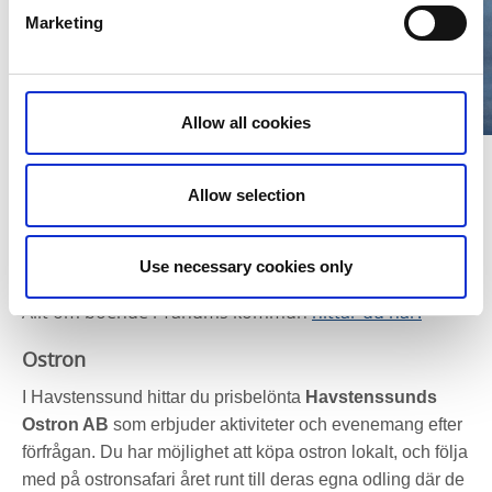
Marketing
Allow all cookies
Fotograf: Linnea Sjögren
Boende
Allow selection
Havstenssund har i dagsläget inget kommersiellt
boende att erbjuda. Närliggande campingar är
Use necessary cookies only
Saltviks camping
och
Edsviks camping
.
Allt om boende i Tanums kommun
hittar du här.
Ostron
I Havstenssund hittar du prisbelönta
Havstenssunds
Ostron AB
som erbjuder aktiviteter och evenemang efter
förfrågan. Du har möjlighet att köpa ostron lokalt, och följa
med på ostronsafari året runt till deras egna odling där de