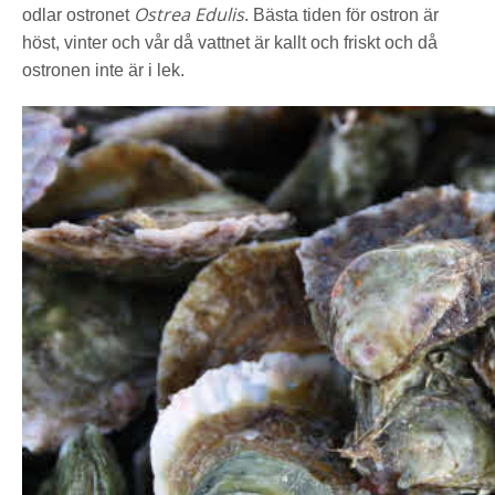
Ostrea Edulis
odlar ostronet
. Bästa tiden för ostron är
höst, vinter och vår då vattnet är kallt och friskt och då
ostronen inte är i lek.