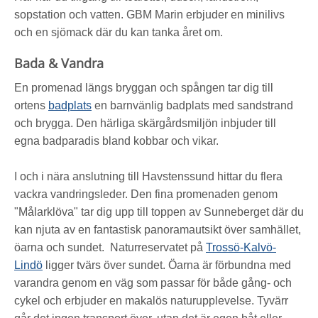
sopstation och vatten. GBM Marin erbjuder en minilivs
och en sjömack där du kan tanka året om.
Bada & Vandra
En promenad längs bryggan och spången tar dig till
ortens
badplats
en barnvänlig badplats med sandstrand
och brygga. Den härliga skärgårdsmiljön inbjuder till
egna badparadis bland kobbar och vikar.
I och i nära anslutning till Havstenssund hittar du flera
vackra vandringsleder. Den fina promenaden genom
"Målarklöva" tar dig upp till toppen av Sunneberget där du
kan njuta av en fantastisk panoramautsikt över samhället,
öarna och sundet.
Naturreservatet på
Trossö-Kalvö-
Lindö
ligger tvärs över sundet. Öarna är förbundna med
varandra genom en väg som passar för både gång- och
cykel och erbjuder en makalös naturupplevelse. Tyvärr