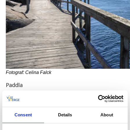
Fotograf: Celina Falck
Paddla
Vattnet i och omkring Havstenssund är extremt klart och
närområdet anses av många som bäst i världen när det
kommer till paddling. Boka kajak, guide och passande
Consent
Details
About
äventyrspaket med eller utan logi med
Skärgårdsidyllen
Kayak & Outdoor
eller
Minto Tingvall
. Du kan också testa