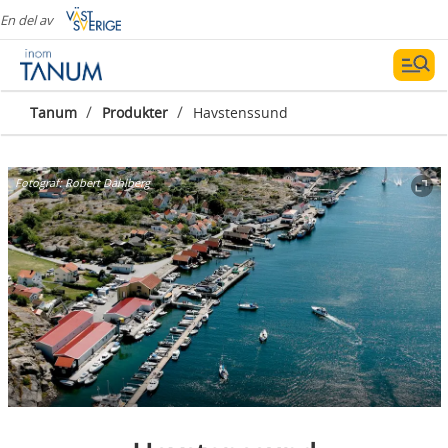
En del av
/
/
Tanum
Produkter
Havstenssund
Fotograf:
Robert Dahlberg