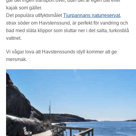
går det ingen transport över, utan det är egen båt eller
kajak som gäller.
Det populära utlfyktsmålet
Tjurpannans naturreservat
,
strax söder om Havstenssund, är perfekt för vandring och
bad med släta klippor som sluttar ner i det salta, turkosblå
vattnet.
Vi vågar lova att Havstenssunds
idyll kommer att ge
mersmak.