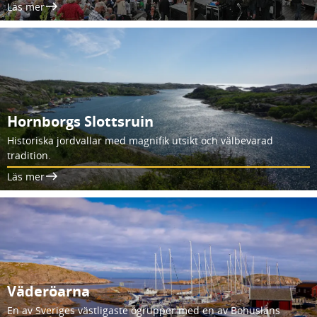
Läs mer
Hornborgs Slottsruin
Historiska jordvallar med magnifik utsikt och välbevarad
tradition.
Läs mer
Väderöarna
En av Sveriges västligaste ögrupper med en av Bohusläns