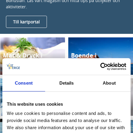
Bohuslän. Läs vårt magasin och hitta tips på utflykter och
aktiviteter.
Till kartportal
Mat & Dryck i
Boende i
Hamburgsund
Hamburgsund
Läs mer
Läs mer
Consent
Details
About
Se & Göra i
Shopping i
Hamburgsund
Hamburgsund
This website uses cookies
Läs mer
Läs mer
We use cookies to personalise content and ads, to
provide social media features and to analyse our traffic.
We also share information about your use of our site with