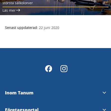
största sälkolonier.
Läs mer
Senast uppdaterad:
22 juni 2020
Inom Tanum
Om oss
Företagsportal