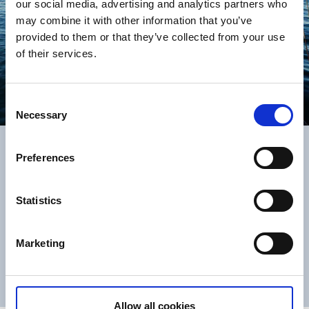
our social media, advertising and analytics partners who
may combine it with other information that you’ve
provided to them or that they’ve collected from your use
of their services.
Consent
Necessary
Selection
Skärgårdsupplevelser
Preferences
Skärgården utanför Hamburgsund, längs Tanums
kustremsa, anses av många vara världens vackraste
Statistics
skärgård. Ta dig ut och upptäck öar, djur och natur på nära
håll. Här hittar du företag som erbjuder fantastiska
skärgårdsupplevelser!
Marketing
Skärgårdsupplevelser
Allow all cookies