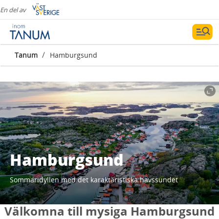
En del av
/
Tanum
Hamburgsund
Hamburgsund
Sommaridyllen med det karaktäristiska havssundet
Välkomna till mysiga Hamburgsund