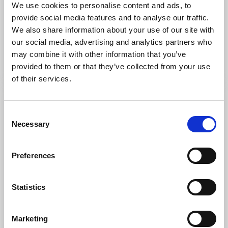
We use cookies to personalise content and ads, to
Badplats Vänd Igen
provide social media features and to analyse our traffic.
Hamburgö
We also share information about your use of our site with
our social media, advertising and analytics partners who
Här finns wc, gräs, sand och en brygga med trampolin
från berget.
may combine it with other information that you’ve
Läs mer
provided to them or that they’ve collected from your use
of their services.
Consent
Necessary
Selection
Preferences
Statistics
YOGAVEDA
Marketing
Hamburgsund