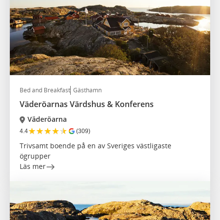
Bed and Breakfast
Gästhamn
Väderöarnas Värdshus & Konferens
Väderöarna
★
★
★
★
★
4.4
(309)
Trivsamt boende på en av Sveriges västligaste
ögrupper
Läs mer