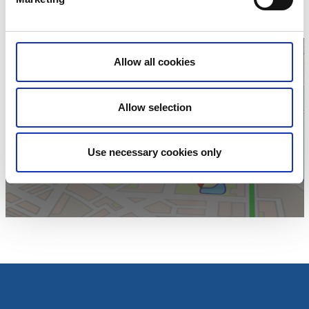
Hemsida:
inomtanum.se
Allow all cookies
Allow selection
Klicka för att visa
karta
Use necessary cookies only