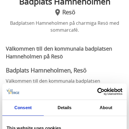
Badplats Hamneholmen
Resö
Badplatsen Hamneholmen på charmiga Resö med
sommarcafé.
Välkommen till den kommunala badplatsen
Hamneholmen på Resö
Badplats Hamneholmen, Resö
Välkommen till den kommunala badplatsen
Hamneholmen på charmiga Resö. Med närhet till
Hamnmagasinet med dusch och wc. Sommartid även
café. 300m till affär och restaurang.
Consent
Details
About
Bad från klippor, brygga och hopptorn.
På följande sida kan du se sommarens vattenprover
This website uses cookies