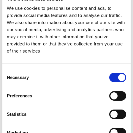
som tas på vår mest frekventerade
We use cookies to personalise content and ads, to
badplatser.
www.havochvatten.se/badplatsen
provide social media features and to analyse our traffic.
We also share information about your use of our site with
our social media, advertising and analytics partners who
may combine it with other information that you’ve
Hitta hit
provided to them or that they’ve collected from your use
Från E6, sväng av mot Resö. Hamneholmen ligger där
of their services.
vägen tar slut nere i hamnen.
Faciliteter
Consent
Necessary
Selection
Wc och Dusch sommartid
Preferences
Kontaktinformation
Tanums kommun
Statistics
Hamneholmen
45797 Resö
Telefon:
0525 18000
E-post:
kommun@tanum.se
Marketing