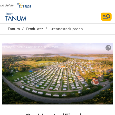
En del av
/
/
Tanum
Produkter
GrebbestadFjorden
Fotograf:
Stefan Gunnarsson- Bohusbild