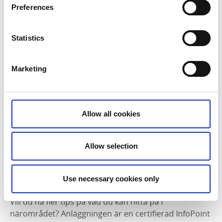
Preferences
Statistics
Marketing
Allow all cookies
Allow selection
Use necessary cookies only
GrebbestadFjorden är en InfoPoint
Vill du ha fler tips på vad du kan hitta på i
närområdet? Anläggningen är en certifierad InfoPoint