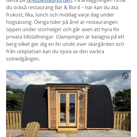
detta på
GrebbestadFjorden
. På anläggningen hittar
du också restaurang Bar & Bord – här kan du äta
frukost, fika, lunch och middag varje dag under
högsäsong. Övriga tider på året är restaurangen
öppen under storhelger och går även att hyra för
privata tillställningar. Glampingen är belägna på ett
berg vilket ger dig en fin utsikt över skärgården och
från uteplatsen kan du njuta av den vackra
solnedgången.