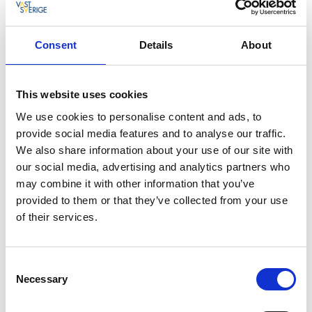
Promenadavstånd till hav och centrum
På promenadavstånd från GrebbestadFjorden hittar
Consent
Details
About
du havsbad med barnvänlig strand. Fortsätter du
promenaden når du snart den populära
Grebbestadbryggan med sitt rika utbud av
This website uses cookies
restauranger och butiker. Efter ytterligare några
We use cookies to personalise content and ads, to
minuters strosande är du mitt i kuststaden där du
provide social media features and to analyse our traffic.
finner mysiga butiker, en biograf och Stöberget där
We also share information about your use of our site with
du kan få en magisk utsikt över Grebbestad och
our social media, advertising and analytics partners who
skärgården.
may combine it with other information that you’ve
provided to them or that they’ve collected from your use
of their services.
Consent
Necessary
Selection