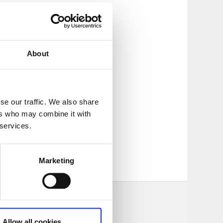
er och ät gott i en
r Källaren göra dig
About
 storslagen buffé
se our traffic. We also share
ers who may combine it with
lagat så kommer du
 services.
 listor, eller
t, eller backpacker
ed
Marketing
rsonal.
Allow all cookies