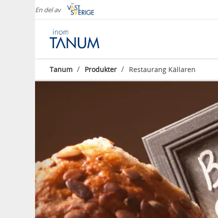
En del av
/
/
Tanum
Produkter
Restaurang Källaren