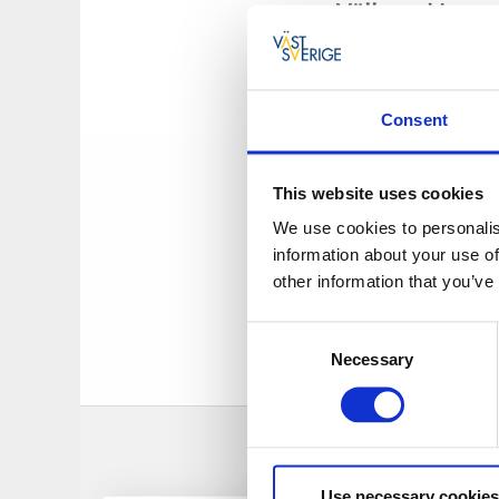
Vällagad husm
Tanumshedes bästa 
trivsam miljö, eller
Consent
mer än nöjd! Lunche
och avsluta med ka
This website uses cookies
Catering för all
We use cookies to personalis
information about your use of
Oavsett om det är f
other information that you’ve
bli nöjd med din be
varför inte välja e
Consent
buffén där du upple
Necessary
Selection
helhetsupplevelsen
Use necessary cookies