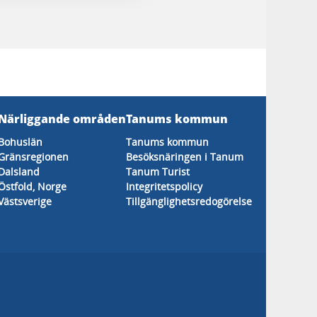
Närliggande områden
Tanums kommun
Bohuslän
Tanums kommun
Gränsregionen
Besöksnäringen i Tanum
Dalsland
Tanum Turist
Östfold, Norge
Integritetspolicy
Västsverige
Tillgänglighetsredogörelse