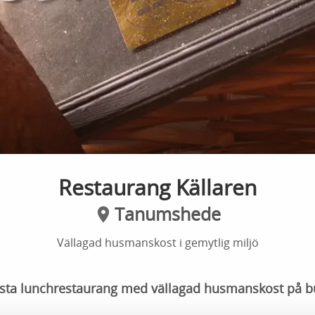
Restaurang Källaren
Tanumshede
Vällagad husmanskost i gemytlig miljö
ta lunchrestaurang med vällagad husmanskost på bu