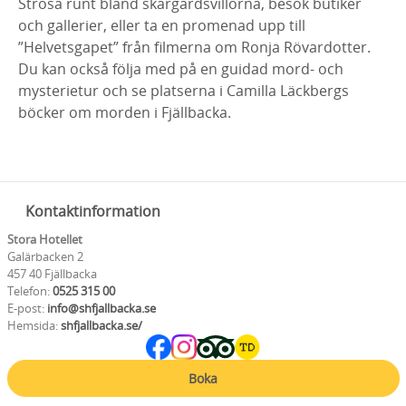
Strosa runt bland skärgårdsvillorna, besök butiker
och gallerier, eller ta en promenad upp till
”Helvetsgapet” från filmerna om Ronja Rövardotter.
Du kan också följa med på en guidad mord- och
mysterietur och se platserna i Camilla Läckbergs
böcker om morden i Fjällbacka.
Kontaktinformation
Stora Hotellet
Galärbacken 2
457 40 Fjällbacka
Telefon:
0525 315 00
E-post:
info@shfjallbacka.se
Hemsida:
shfjallbacka.se/
Boka