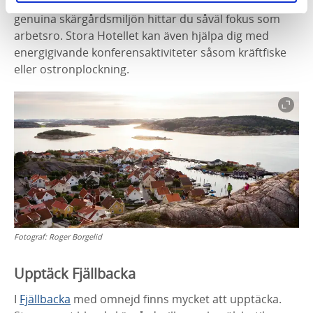
Förlägg gärna din konferens till Stora Hotellet. I den
genuina skärgårdsmiljön hittar du såväl fokus som
arbetsro. Stora Hotellet kan även hjälpa dig med
energigivande konferensaktiviteter såsom kräftfiske
eller ostronplockning.
Fotograf:
Roger Borgelid
Upptäck Fjällbacka
I
Fjällbacka
med omnejd finns mycket att upptäcka.