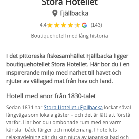
Stora Hotellet
Fjällbacka
★
★
★
★
★
4,4
(143)
Boutiquehotell med lång historia
I det pittoreska fiskesamhället Fjällbacka ligger
boutiquehotellet Stora Hotellet. Här bor du i en
inspirerande miljö med närhet till havet och
njuter av vällagad mat från hav och land.
Hotell med anor från 1830-talet
Sedan 1834 har
Stora Hotellet i Fjällbacka
lockat såväl
långväga som lokala gäster – och det är lätt att förstå
varför. Här bor du i ombonade rum med en varm
känsla i både färger och möblemang. I hotellets
relaxavdelning där du kan njuta av japanska bad och