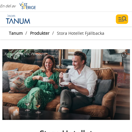
En del av
/
/
Tanum
Produkter
Stora Hotellet Fjällbacka
Fotograf:
PATRIC PERSSON