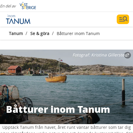
En del av
/
/
Tanum
Se & göra
Båtturer inom Tanum
Fotograf:
Kristina Gillerstedt
Båtturer inom Tanum
Upptäck Tanum från havet, året runt väntar båtturer som tar dig