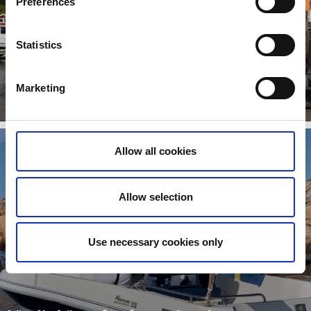
Preferences
Statistics
Såhär kommer du ut till Väderöarna
Marketing
Läs mer
Allow all cookies
Allow selection
Use necessary cookies only