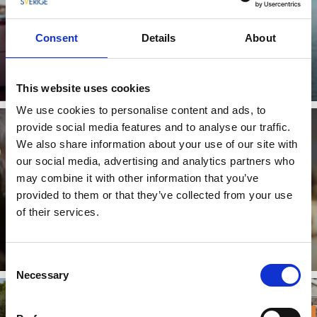
Consent
Details
About
Guidade turer till havs
Läs mer
This website uses cookies
We use cookies to personalise content and ads, to
provide social media features and to analyse our traffic.
We also share information about your use of our site with
our social media, advertising and analytics partners who
may combine it with other information that you’ve
provided to them or that they’ve collected from your use
of their services.
Skaldjurssafari
Läs mer
Consent
Necessary
Selection