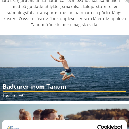
nära skärgårdens unika natur, öar och levande kustsamhällen. Följ
med på guidade utflykter, smakrika skaldjursturer eller
stämningsfulla transporter mellan hamnar och pärlor längs
kusten. Oavsett säsong finns upplevelser som låter dig uppleva
Tanum från sin mest magiska sida.
Badturer inom Tanum
Läs mer