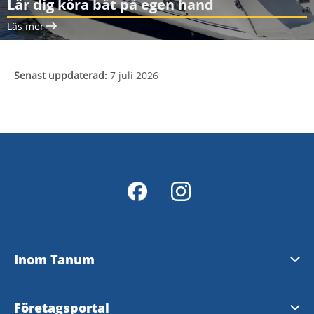
Lär dig köra båt på egen hand
Läs mer
Senast uppdaterad:
7 juli 2026
Inom Tanum
Om oss
Företagsportal