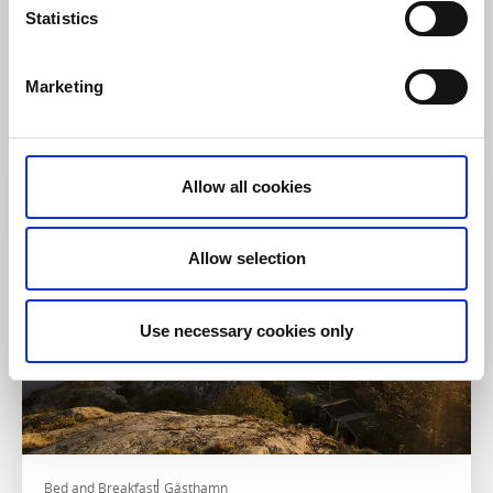
Statistics
Båtturer
Boating Lifestyle
Marketing
★
★
★
★
★
5.0
(4)
Privat båtcharter och uthyrning i Bohusläns skärgård
Läs mer
Allow all cookies
Allow selection
Use necessary cookies only
Bed and Breakfast
Gästhamn