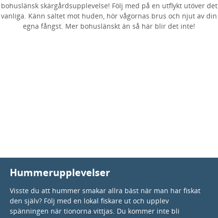
bohuslänsk skärgårdsupplevelse! Följ med på en utflykt utöver det
vanliga. Känn saltet mot huden, hör vågornas brus och njut av din
egna fångst. Mer bohuslänskt än så här blir det inte!
Hummerupplevelser
Visste du att hummer smakar allra bäst när man har fiskat
den själv? Följ med en lokal fiskare ut och upplev
spänningen när tionorna vittjas. Du kommer inte bli