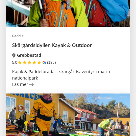
Paddla
Skärgårdsidyllen Kayak & Outdoor
Grebbestad
★
★
★
★
★
5.0
(135)
Kajak & Paddelbräda – skärgårdsäventyr i marin
nationalpark
Läs mer