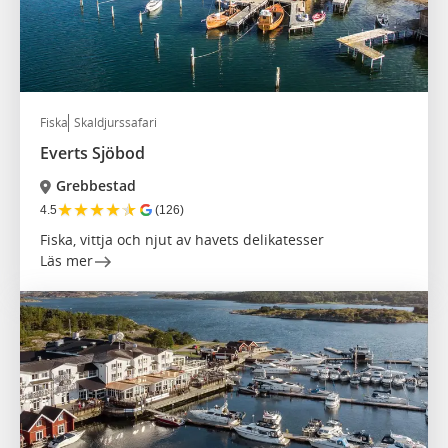
Fiska
Skaldjurssafari
Everts Sjöbod
Grebbestad
★
★
★
★
★
4.5
(126)
Fiska, vittja och njut av havets delikatesser
Läs mer