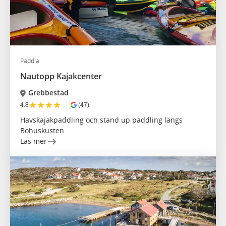
Paddla
Nautopp Kajakcenter
Grebbestad
★
★
★
★
☆
4.8
(47)
Havskajakpaddling och stand up paddling längs
Bohuskusten
Läs mer