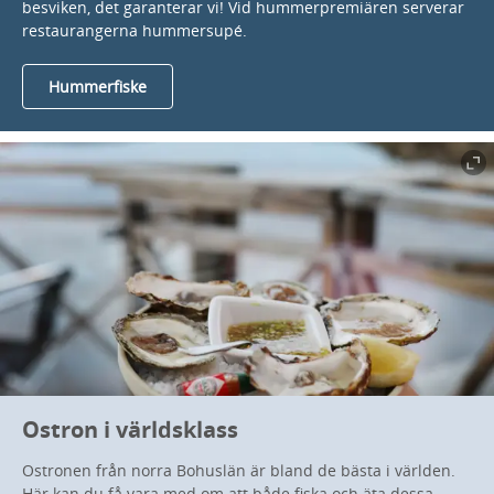
besviken, det garanterar vi! Vid hummerpremiären serverar
restaurangerna hummersupé.
Hummerfiske
Ostron i världsklass
Ostronen från norra Bohuslän är bland de bästa i världen.
Här kan du få vara med om att både fiska och äta dessa