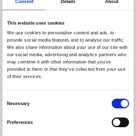
Consent
Details
About
This website uses cookies
Catxalot
We use cookies to personalise content and ads, to
Tanum
provide social media features and to analyse our traffic.
★
★
★
★
☆
4.8
(14)
We also share information about your use of our site with
Tång, hav och kärlek.
our social media, advertising and analytics partners who
Läs mer
may combine it with other information that you’ve
provided to them or that they’ve collected from your use
of their services.
Consent
Necessary
Selection
Preferences