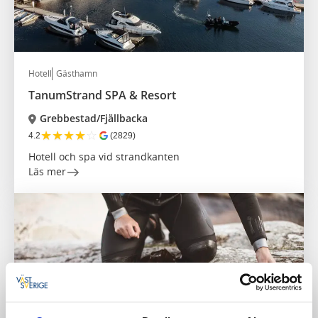
Hotell
Gästhamn
TanumStrand SPA & Resort
Grebbestad/Fjällbacka
★
★
★
★
☆
4.2
(2829)
Hotell och spa vid strandkanten
Läs mer