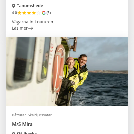
Tanumshede
★
★
★
★
☆
4.0
(5)
Vägarna in i naturen
Läs mer
Båtturer
Skaldjurssafari
M/S Mira
Fjällbacka