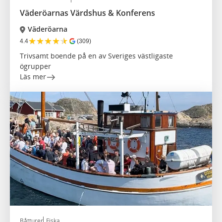
Väderöarnas Värdshus & Konferens
Väderöarna
★
★
★
★
★
4.4
(309)
Trivsamt boende på en av Sveriges västligaste
ögrupper
Läs mer
Båtturer
Fiska