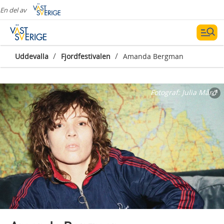
En del av
/
/
Uddevalla
Fjordfestivalen
Amanda Bergman
Fotograf:
Julia Mård