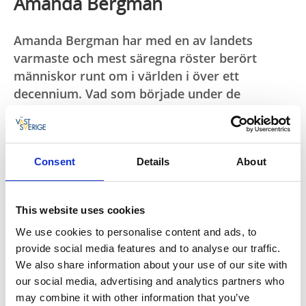
Amanda Bergman
Amanda Bergman har med en av landets
varmaste och mest säregna röster berört
människor runt om i världen i över ett
decennium. Vad som började under de
mystiska pseudonymerna Hajen och Idiot
Wind, mynnade senare ut som frontperson i
supergruppen och framgångssagan Amason
Consent
Details
About
samt hennes egna första soloalbum ‘Docks’.
Sedan debuten 2016 har Amanda hunnit köpa en
bondgård i Dalarna, släppt tre album med Amason,
This website uses cookies
vunnit priser, turnerat, startat konsertverksamheten
We use cookies to personalise content and ads, to
”Rockbonden” och spelat in en SVT-dokumentär om
provide social media features and to analyse our traffic.
livet och gården. De senaste åtta åren har även
We also share information about your use of our site with
kantats av nytt och gammalt liv, psykisk ohälsa och
our social media, advertising and analytics partners who
vägen tillbaka samt evigt grubblande över livets stora
may combine it with other information that you’ve