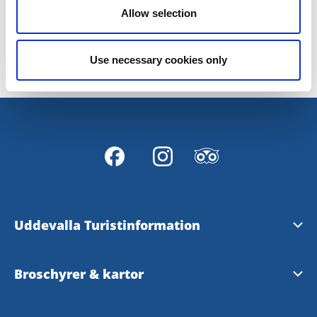
Allow selection
Senast uppdaterad:
26 maj 2026
Use necessary cookies only
Uddevalla Turistinformation
Upplev Bohuslän
Broschyrer & kartor
Upplev Västsverige