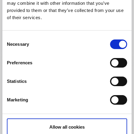
may combine it with other information that you’ve
provided to them or that they’ve collected from your use
Golf
of their services.
Uddevalla Golfklubb
Uddevalla
En naturskön 18-hålsbana belägen i ett typiskt
Consent
bohuslänskt naturlandskap
Necessary
Selection
Läs mer
Preferences
Statistics
Marketing
Allow all cookies