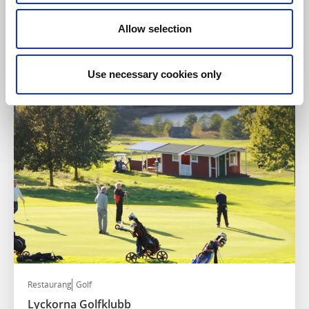
Aktiviteter
Golf
Uddevalla Indoor Golf
Allow selection
Uddevalla
Golf året runt mitt i Uddevalla
Use necessary cookies only
Läs mer
Restaurang
Golf
Lyckorna Golfklubb