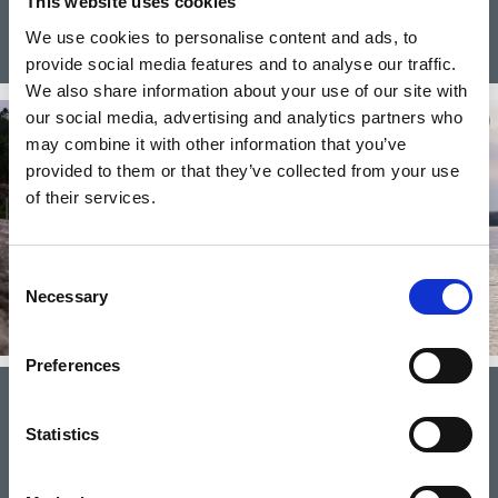
This website uses cookies
Till Skalbankarna
We use cookies to personalise content and ads, to
provide social media features and to analyse our traffic.
We also share information about your use of our site with
our social media, advertising and analytics partners who
may combine it with other information that you’ve
provided to them or that they’ve collected from your use
of their services.
Consent
Necessary
Selection
Preferences
Skärgårdsbåtarna
Statistics
Följ med ut i skärgården och njut av den bohuslänska
naturen från havssidan! En kryssning med en skärgårdsbåt
kommer ni sent att glömma.