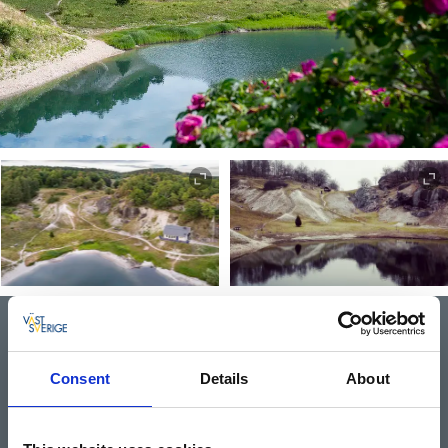
Skalbankarna
I Uddevalla finns världens största Skalbankar, ett av
Consent
Details
About
Bohusläns under! Att promenera runt på skalrester från
djur som levde här för drygt 10 000 år sedan är en mäktig
upplevelse.