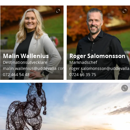
Malin Wallenius
Roger Salomonsson
Destinationsutvecklare
Marknadschef
malin.wallenius@uddevalla.com
roger.salomonsson@uddevalla
072 464 54 48
0724 66 35 75