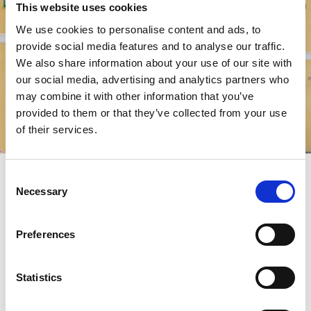
This website uses cookies
We use cookies to personalise content and ads, to
provide social media features and to analyse our traffic.
We also share information about your use of our site with
Inspireras!
our social media, advertising and analytics partners who
may combine it with other information that you’ve
provided to them or that they’ve collected from your use
of their services.
Consent
Uddevalla Turistinformation
Necessary
Selection
Turistinformationen finns tillgängligt via telefon, mail och
sociala medier året runt. På sommaren utökas
Preferences
verksamheten med besöksservice på turistinformationen.
Mer information
Statistics