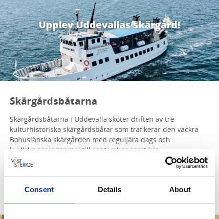
Upplev Uddevallas skärgård!
Skärgårdsbåtarna
Skärgårdsbåtarna i Uddevalla sköter driften av tre
kulturhistoriska skärgårdsbåtar som trafikerar den vackra
Bohuslänska skärgården med reguljära dags och
kvällskryssningar maj till september samt kör
beställningstrafik.
Läs mer om Skärgårdsbåtarna!
Consent
Details
About