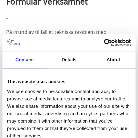
Formulär Verksamhet
-
På grund av tillfälligt tekniska problem med
formuläret så ber vi dig skicka in information kring
Din verksamhet till
info@uddevalla.com
Vänligen skicka in:
Consent
Details
About
- Namn på din verksamhet
- Beskrivning av din verksamhet
This website uses cookies
- Adress
- E-post
We use cookies to personalise content and ads, to
- Telefon
provide social media features and to analyse our traffic.
- Hemsida
We also share information about your use of our site with
our social media, advertising and analytics partners who
Vi ber dig också sända in en valfri bild som beskriver
may combine it with other information that you’ve
din verksamhet (notera att bilden helst ska vara i
provided to them or that they’ve collected from your use
liggande format och en pixelbredd på 1920pxl)
of their services.