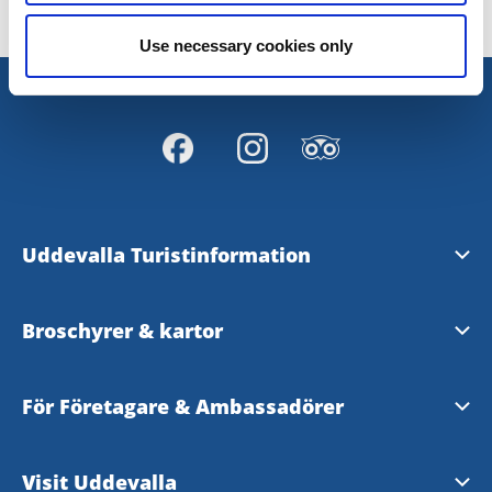
Use necessary cookies only
Uddevalla Turistinformation
Upplev Bohuslän
Broschyrer & kartor
Upplev Västsverige
Uddevallakarta
För Företagare & Ambassadörer
Visit Sweden
Beställ hem broschyrer!
Evenemangshandboken
Visit Uddevalla