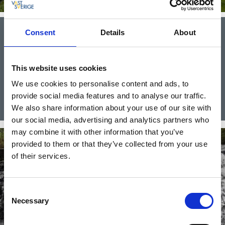
Consent
Details
About
Bredfjället
Bredfjället är en av Bohusläns mest fascinerande
fjällbygder, av norskans fjell=bergsområde. Här finns tio
This website uses cookies
kvadratkilometer vildmark och kulturlandskap att utforska.
We use cookies to personalise content and ads, to
Till Bredfjället
provide social media features and to analyse our traffic.
We also share information about your use of our site with
our social media, advertising and analytics partners who
may combine it with other information that you’ve
provided to them or that they’ve collected from your use
of their services.
Consent
Necessary
Selection