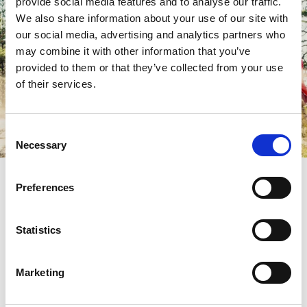
provide social media features and to analyse our traffic.
We also share information about your use of our site with
our social media, advertising and analytics partners who
may combine it with other information that you’ve
provided to them or that they’ve collected from your use
Bohusleden
of their services.
Consent
Necessary
Selection
Bohusleden
Preferences
Bohusleden är 35 mil lång och sträcker sig från Älvsåker i
söder till Strömstad i norr. Bohusleden är uppdelad i
Statistics
etapper, lagom för en dagstur eller helgvandring. Här följer
du glesbevuxna myrar och hällmarker, delvis orörda skogar
och passerar många torpruiner.
Marketing
Vandra Bohusleden