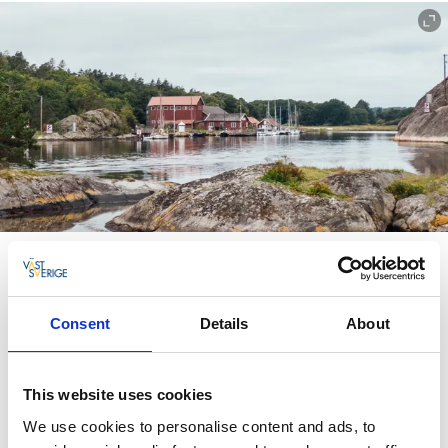
Vandra på Bokenäset
Bohuslän i ett nötskal. Halvön bjuder på kontraster och
harmoni med mörkgröna bok- och barrskogar alltid nära till
Consent
Details
About
blågrå klippor och stränder.
Vandringsleder
This website uses cookies
We use cookies to personalise content and ads, to