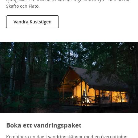
Skaftö och Flatö.
Vandra Kuststigen
Boka ett vandringspaket
Kombinera en dag i vandringskängor med en övernattning.