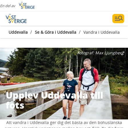
En del av
/
/
Uddevalla
Se & Göra i Uddevalla
Vandra i Uddevalla
Fotograf:
Max Ljungberg
Upplev Uddevalla till
fots
Att vandra i Uddevalla ger dig det bästa av den bohuslänska