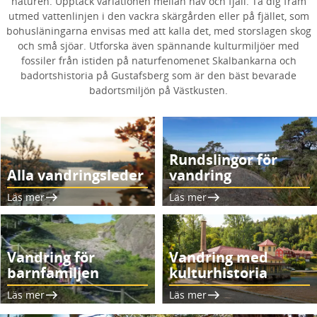
naturen. Upptäck variationen mellan hav och fjäll. Ta dig fram
utmed vattenlinjen i den vackra skärgården eller på fjället, som
bohusläningarna envisas med att kalla det, med storslagen skog
och små sjöar. Utforska även spännande kulturmiljöer med
fossiler från istiden på naturfenomenet Skalbankarna och
badortshistoria på Gustafsberg som är den bäst bevarade
badortsmiljön på Västkusten.
Rundslingor för
Alla vandringsleder
vandring
Läs mer
Läs mer
Vandring för
Vandring med
barnfamiljen
kulturhistoria
Läs mer
Läs mer