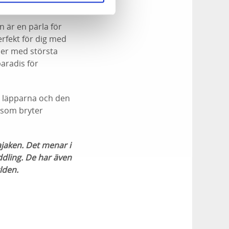
n är en pärla för
rfekt för dig med
mer med största
paradis för
å läpparna och den
l som bryter
ajaken. Det menar i
ddling. De har även
rlden.