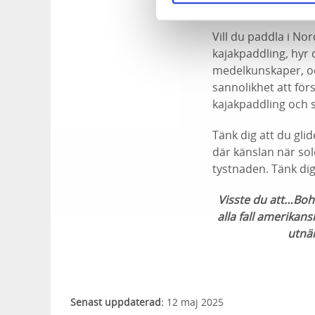
med vackra skärgår
Vill du paddla i N
kajakpaddling, hyr 
medelkunskaper, oc
sannolikhet att för
kajakpaddling och s
Tänk dig att du gli
där känslan när sol
tystnaden. Tänk dig
Visste du att…Bohu
alla fall amerikan
utnäm
Senast uppdaterad:
12 maj 2025