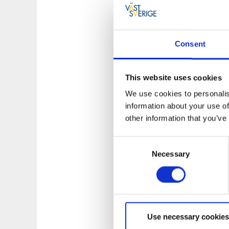
Byfjorden som träng
upplevelserik kajak
Consent
paddlare. Här kan m
som man är ett sten
Upplevelsebolaget
This website uses cookies
badort, anrika
Gust
We use cookies to personalis
breder ut sig över 
information about your use of
other information that you’ve
Ljungskileviken sto
Gårdsvik
,
KFUM:s l
Consent
utsikt över strand
Necessary
Selection
är därför perfekt f
kanske paddlar du 
Havstensfjorden li
Här kan det vara b
Use necessary cookies
stanna till vid. Fjo