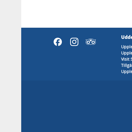
Udde
Uppl
Upple
Visit
Tillg
Upple