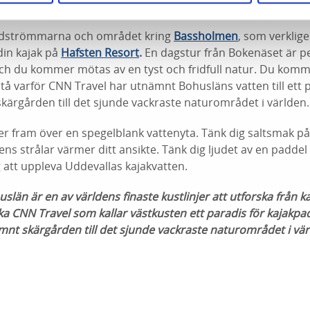
dsmiljöer.
ordströmmarna och området kring
Bassholmen
, som verklige
din kajak på
Hafsten Resort
.
En dagstur från Bokenäset är pe
h du kommer mötas av en tyst och fridfull natur. Du kom
stå varför CNN Travel har utnämnt Bohusläns vatten till ett 
kärgården till det sjunde vackraste naturområdet i världen.
der fram över en spegelblank vattenyta. Tänk dig saltsmak p
ens strålar värmer ditt ansikte. Tänk dig ljudet av en padde
 att uppleva Uddevallas kajakvatten.
slän är en av världens finaste kustlinjer att utforska fr­ån k
ska CNN Travel som kallar västkusten ett paradis för kajakpa
nt skärgården till det sjunde vackraste naturområdet i vä