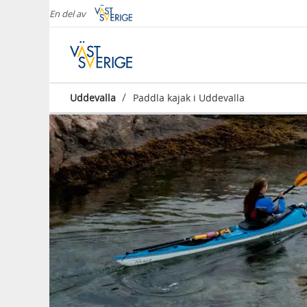
En del av
/
Uddevalla
Paddla kajak i Uddevalla