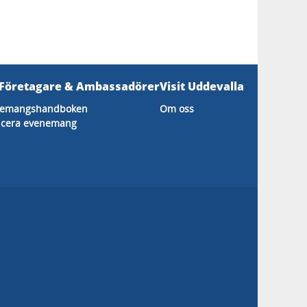
 Företagare & Ambassadörer
Visit Uddevalla
nemangshandboken
Om oss
icera evenemang