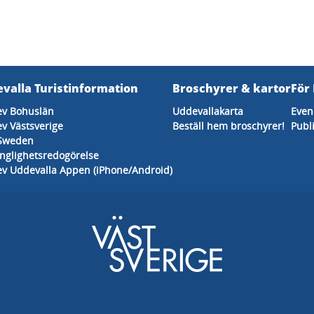
valla Turistinformation
Broschyrer & kartor
För
ev Bohuslän
Uddevallakarta
Eve
v Västsverige
Beställ hem broschyrer!
Publ
 Sweden
änglighetsredogörelse
v Uddevalla Appen (iPhone/Android)