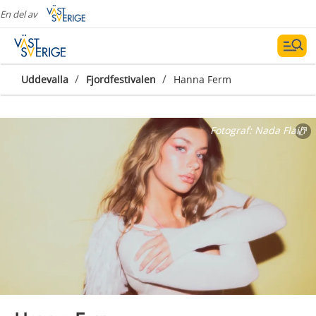
En del av
/
/
Uddevalla
Fjordfestivalen
Hanna Ferm
Fotograf:
Nada Flaih