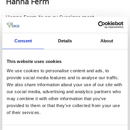
Hanna Ferm
Hanna Ferm är en av Sveriges mest
uppmärksammade popartister och har med
låtar som ”För Evigt”, ”Välkommen Åter”, ”Vet
Hon Om” och ”Håller in, håller ut” nått en bred
Consent
Details
About
publik och toppat listor på både Spotify och
radio. Med ett starkt eget uttryck har hon
snabbt etablerat sig som ett självklart namn på
This website uses cookies
den svenska popscenen.
We use cookies to personalise content and ads, to
provide social media features and to analyse our traffic.
Hennes låtskrivande beskrivs som ärligt, lekfullt och
We also share information about your use of our site with
fyndigt, med hookiga melodier och relaterbara texter
our social media, advertising and analytics partners who
som bjuder in till både allsång och dans. Musiken rör
may combine it with other information that you’ve
sig inom modern pop med influenser från
provided to them or that they’ve collected from your use
internationella namn som Sabrina Carpenter, Dua
of their services.
Lipa, Olivia Rodrigo, Gracie Abrams och Tate McRae.