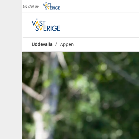
En del av
/
Uddevalla
Appen