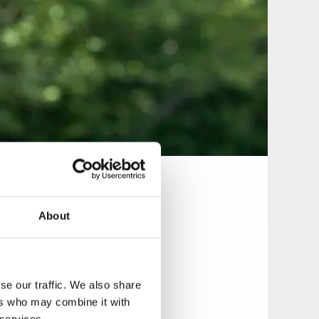
About
å tips på vad man
kan även snabbt
andringarna.
se our traffic. We also share
ers who may combine it with
, tips på