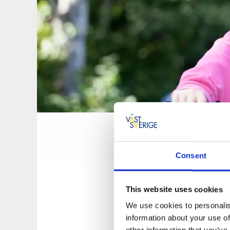
Ladda ner
Consent
I appen Upplev U
kan se och göra 
och enkelt boka o
This website uses cookies
We use cookies to personalis
En app med mycket
information about your use of
I appen Upplev Udde