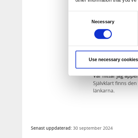
other information that you’ve
utställningar att b
Gustafsberg, Skalb
Consent
finns fyra olika gu
Necessary
Selection
på guidning på Udd
engelska.
Boka en upplevelse
Snabb och enkelt k
Use necessary cookies
Skärgårdsbåtarna.
Var hittar jag appe
Självklart finns de
länkarna.
Senast uppdaterad:
30 september 2024