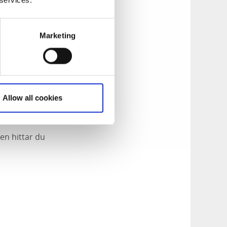
 services.
 tur på anrika
Centrum, där det
arna kan du lyssna
Marketing
inns även på
eller en tur med
Allow all cookies
en hittar du