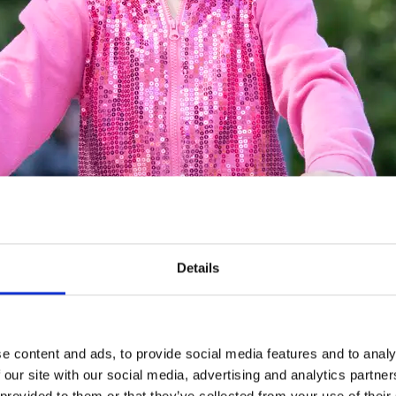
 vår app
Details
ddevalla kan du lätt hitta aktuella evenemang och f
när man besöker Uddevalla - hjärtat i Bohuslän. Du 
lika aktiviteter eller gå en av de digitala guidade v
e content and ads, to provide social media features and to analy
 innehåll
 our site with our social media, advertising and analytics partn
valla hittar du bland annat destinationens goda fikaställen