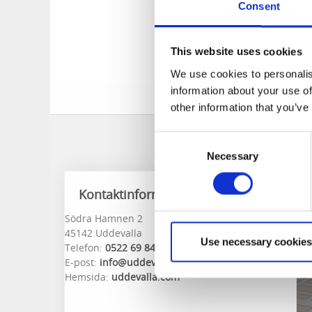
Consent
under 1800-talets a
och blev snabbt ett
Badhusparken då de
This website uses cookies
Numera inryms huse
glass under sommaren
We use cookies to personalis
många.
information about your use of
other information that you’ve
Consent
Necessary
Selection
Kontaktinformation
Södra Hamnen 2
45142 Uddevalla
Use necessary cookies
Telefon:
0522 69 84 84
E-post:
info@uddevalla.com
Hemsida:
uddevalla.com