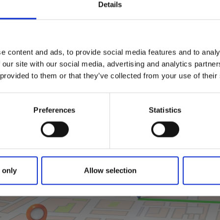
Details
ndra hälft. Parken, som anlades på teaterns framsida kalla
 uppskattat besöksmål intill vattnet i centrum. Idag kallas p
t vackra gula tegelhuset vid parken en gång var Uddevallas
t av Uddevalla Turistcenter som har öppet året om och bl
. Parken lockar familjer och barn i alla åldrar och är ett sj
e content and ads, to provide social media features and to analy
 our site with our social media, advertising and analytics partn
 provided to them or that they’ve collected from your use of their
Preferences
Statistics
 only
Allow selection