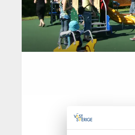
Badhusparken är 
populär lekplats 
Badhusparken eller