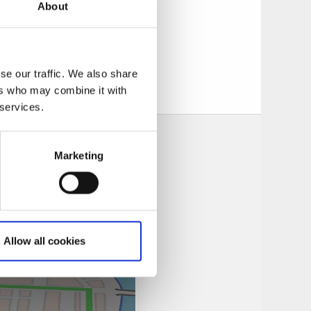
About
des Teaterplantaget
arken för
 kallbadhus.
and annat säljer
älvklart val för
se our traffic. We also share
ers who may combine it with
 services.
Marketing
Allow all cookies