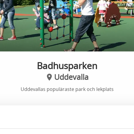
Badhusparken
Uddevalla
Uddevallas populäraste park och lekplats
belägen intill Södra hamnen mitt i Uddevalla centrum
för barn i alla åldrar och grönområdet som inbjuder til
 Teaterplantaget som det egentligen heter då Uddevallas t