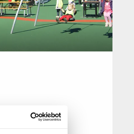
. Här finns en
l spring och lek.
eater huserade här