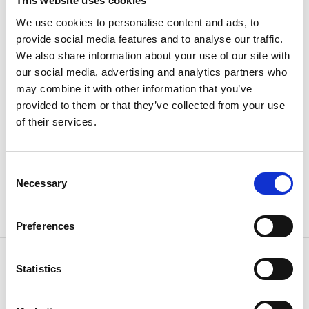
This website uses cookies
den unika silverskatten som består av tre kompletta
We use cookies to personalise content and ads, to
uppsättningar kommunionskärl, signerade som en
provide social media features and to analyse our traffic.
gåva från Riksenkedrottningen Hedvig Eleonorasamt.
We also share information about your use of our site with
Muséet är fullt av hisoriska rikesdomar att beskåda.
our social media, advertising and analytics partners who
Besök soldattorpet
may combine it with other information that you’ve
provided to them or that they’ve collected from your use
Du kan också besöka i
Soldattorpet nr. 57 Löfhem
of their services.
Lunna rote.
Soldattorpet ligger
i den vackra
Regementsparken och uppfördes 1775. Det består av
ett rum och kök, fähus och lada i en länga. I
Consent
kammaren och köket finns samlat möbler och
Necessary
Selection
bruksföremål från olika soldattorp i regionen. Upplev
hur en soldat och hans familj levde under krigstiden.
Preferences
Kontaktinformation
Statistics
Bohusläns Försvarsmuseum
Pionjärvägen 6
45134 Uddevalla