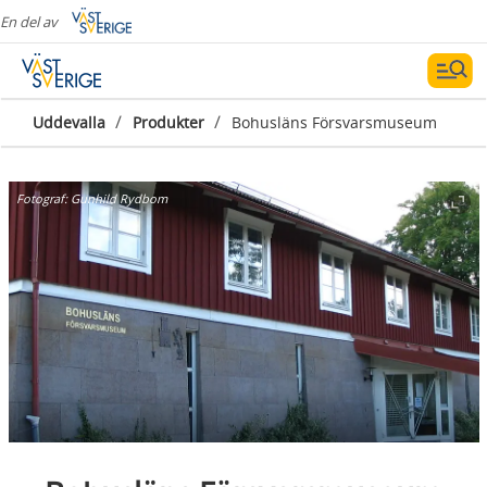
En del av
/
/
Uddevalla
Produkter
Bohusläns Försvarsmuseum
Fotograf:
Gunhild Rydbom