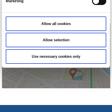
Marketing
Telefon:
0522 380 10
E-post:
Skicka E-post
Hemsida:
Till hemsida
Allow all cookies
Allow selection
Klicka för att visa
Use necessary cookies only
karta