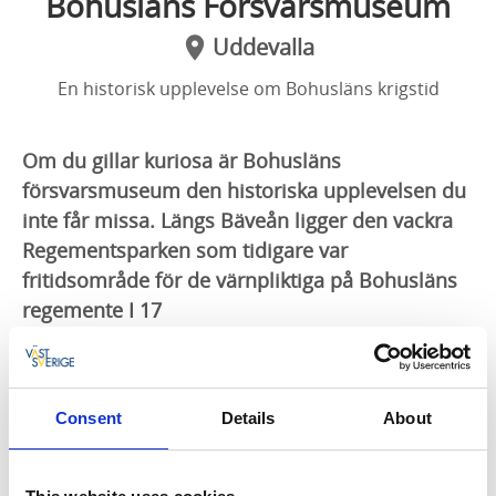
Bohusläns Försvarsmuseum
Uddevalla
En historisk upplevelse om Bohusläns krigstid
Om du gillar kuriosa är Bohusläns
försvarsmuseum den historiska upplevelsen du
inte får missa. Längs Bäveån ligger den vackra
Regementsparken som tidigare var
fritidsområde för de värnpliktiga på Bohusläns
regemente I 17
Muséets rikedomar
På Bohusläns Försvarsmuseum lär du dig mer om
Consent
Details
About
Bohuslänsk krigshistoria och Bohusläns regemente.
Bland annat kan du beskåda modellerna av Bohus
fästning och Backamo lägerplats men här finns också