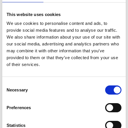
Havstensklippan som ligger 119 meter över havet
bjuder på en spektakulär utsikt med Uddevalla i öst
This website uses cookies
och ytterskärgården i väst. Visste du att Oden valde
We use cookies to personalise content and ads, to
Havstensklippan som boplats till sina korpar Hugin
provide social media features and to analyse our traffic.
och Munin för att samla in nyheter om världen? Klokt
We also share information about your use of our site with
val kan tyckas, för det händer alltid något spännande
our social media, advertising and analytics partners who
här på Bokenäset.
may combine it with other information that you’ve
Den här vandringen får du inte missa om du älskar
provided to them or that they’ve collected from your use
romantiska och natursköna utsikter. Utsikten täcker
of their services.
hela naturreservatet, skärgården och
Havstensfjorden så långt ögat når. Det finns två
Consent
stycken vandringsleder som leder till toppen. Den
Necessary
Selection
blåa leden på 3,2 km är utmanande och innehåller
delvis klättring. För en medelsvår upplevelse kan du
välja den ljusblåa leden på 3,6 km.
Preferences
På
Hafsten Resort
finns ett stort utbud av
vandringsleder
att utforska.
Statistics