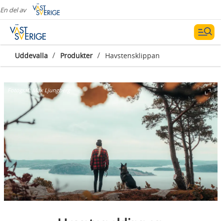
En del av
/
/
Uddevalla
Produkter
Havstensklippan
Fotograf:
Max Ljungberg