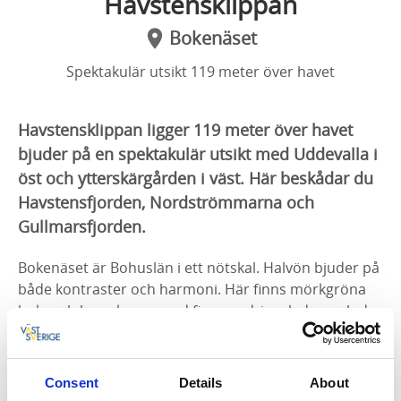
Havstensklippan
Bokenäset
Spektakulär utsikt 119 meter över havet
Havstensklippan ligger 119 meter över havet
bjuder på en spektakulär utsikt med Uddevalla i
öst och ytterskärgården i väst. Här beskådar du
Havstensfjorden, Nordströmmarna och
Gullmarsfjorden.
Bokenäset är Bohuslän i ett nötskal. Halvön bjuder på
både kontraster och harmoni. Här finns mörkgröna
bok- och barrskogar med fina vandringsleder, och du
har alltid nära till de blågrå klippor och stränder som
ramas in av Havstensfjorden, Nordströmmarna och
Gullmarsfjorden.
Consent
Details
About