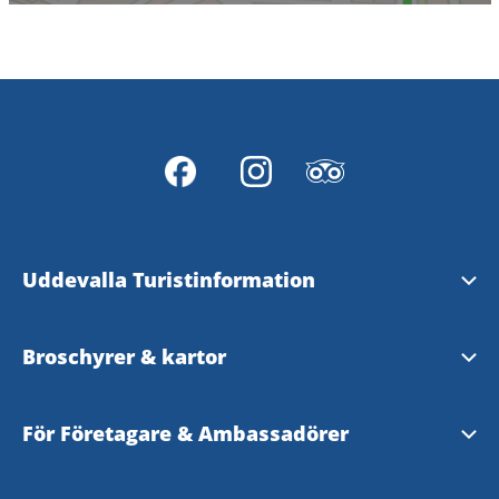
Uddevalla Turistinformation
Upplev Bohuslän
Broschyrer & kartor
Upplev Västsverige
Uddevallakarta
För Företagare & Ambassadörer
Visit Sweden
Beställ hem broschyrer!