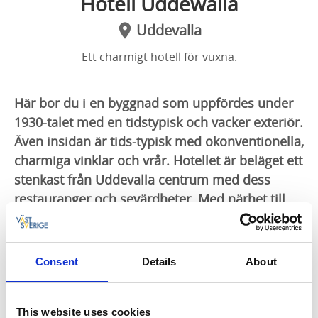
Hotell Uddewalla
Uddevalla
Ett charmigt hotell för vuxna.
Här bor du i en byggnad som uppfördes under
1930-talet med en tidstypisk och vacker exteriör.
Även insidan är tids-typisk med okonventionella,
charmiga vinklar och vrår. Hotellet är beläget ett
stenkast från Uddevalla centrum med dess
restauranger och sevärdheter. Med närhet till
centralstationen och centrum bor du här helt
perfekt skulle man kunna säga.
Consent
Details
About
Njut av den lugna och gemytliga atmosfären på Hotell
Uddevalla.
This website uses cookies