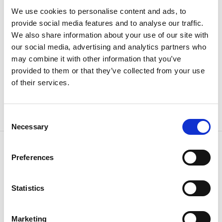
Här kan du sitta länge och äta en delikat frukost med
hemlagade rätter, ta en eftermiddagsfika eller dricka
We use cookies to personalise content and ads, to
något gott i loungen före middagen.
provide social media features and to analyse our traffic.
We also share information about your use of our site with
Här får gästen både lite mindre – och lite mer. Lite
our social media, advertising and analytics partners who
mindre därför att Hotell Udewalla är ett litet hotell
may combine it with other information that you’ve
som satsar helhjärtat på att ge personlig service och
provided to them or that they’ve collected from your use
det ”lilla extra”.
of their services.
Lite mer just för att de bryr sig om varje gäst lika
mycket.
Consent
Necessary
Selection
Kontaktinformation
Preferences
Hotell Uddewalla
Strömstadsvägen 24
45150 Uddevalla
Statistics
Telefon:
0522 394 70
E-post:
Skicka E-post
Hemsida:
hotelluddewalla.se
Marketing