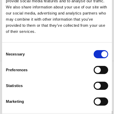
provide social media features and to analyse our traffic.
att vattnet här var hälsobringande. Brunsvattnet är
We also share information about your use of our site with
fortfarande drickbart och kanske vågar du smaka?
our social media, advertising and analytics partners who
may combine it with other information that you’ve
Förutom hälsobringande vatten kan du på Konditori
provided to them or that they’ve collected from your use
Snäckan njuta av en god fika, en lättare räksmörgås
of their services.
eller varför inte en trerättersmiddag? Lika väl förr
som nu är detta ett populärt besöksmål i Uddevalla -
vi rekommenderar varmt ett besök på konditori
Consent
Snäckan.
Necessary
Selection
Kontaktinformation
Preferences
Café Snäckan
Gustavsberg 475
Statistics
45191 Uddevalla
Telefon:
0522 380 80
E-post:
robin@kanelsnackan.se
Hemsida:
konditorisnackan.se
Marketing