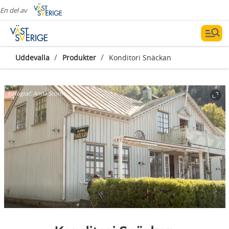
En del av
/
/
Uddevalla
Produkter
Konditori Snäckan
Fotograf:
Anna Storm