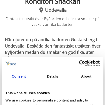
Konditori Snäckan
Uddevalla
Fantastisk utsikt över Byfjorden och läckra smaker på
vacker, anrika badorten
Här njuter du på anrika badorten Gustafsberg i
Uddevalla. Beskåda den fantastiskt utsikten över
Byfjorden medan du smakar en god fika, äter
något lätt eller intar en trerättersmiddag - här
finns något för alla!
Konditori Snäckan ligger på Gustafsberg - Sveriges
Consent
Details
About
äldsta badort med anor från 1700-talet. Där
konditoriet idag huserar var tidigare ett
pensionatsliknande bostadshus åt långväga besökare
This website uses cookies
som åkte hit för att bada i varm- eller kallbadhuset,
We use cookies to personalise content and ads, to
men även för att dricka brunn - man trodde nämligen