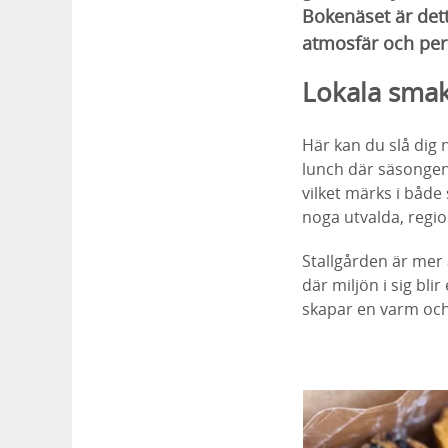
Bokenäset är dett
atmosfär och pers
Lokala smak
Här kan du slå dig 
lunch där säsongens
vilket märks i både
noga utvalda, regi
Stallgården är mer
där miljön i sig bl
skapar en varm och