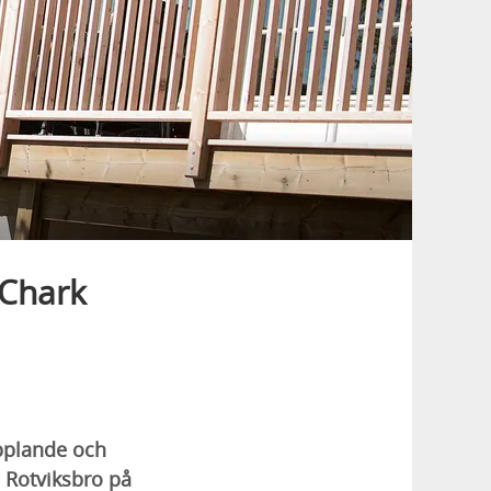
 Chark
opplande och
i Rotviksbro på