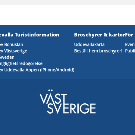
valla Turistinformation
Broschyrer & kartor
För
ev Bohuslän
Uddevallakarta
Eve
v Västsverige
Beställ hem broschyrer!
Publ
 Sweden
änglighetsredogörelse
v Uddevalla Appen (iPhone/Android)