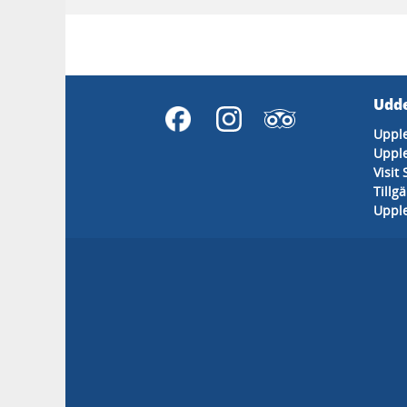
Udde
Uppl
Upple
Visit
Tillg
Upple