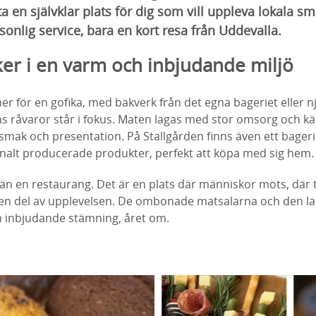
a en självklar plats för dig som vill uppleva lokala sm
onlig service, bara en kort resa från Uddevalla.
er i en varm och inbjudande miljö
ner för en gofika, med bakverk från det egna bageriet eller n
 råvaror står i fokus. Maten lagas med stor omsorg och käns
 smak och presentation. På Stallgården finns även ett bage
onalt producerade produkter, perfekt att köpa med sig hem.
 än en restaurang. Det är en plats där människor möts, där
ir en del av upplevelsen. De ombonade matsalarna och den l
 inbjudande stämning, året om.