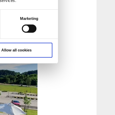
 services.
är Stallgården ett
Marketing
Allow all cookies