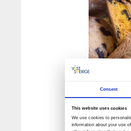
Consent
En plats att m
Utöver restaurang, 
This website uses cookies
pop‑up‑kvällar, fest
We use cookies to personalis
stora tillfällen oc
information about your use of