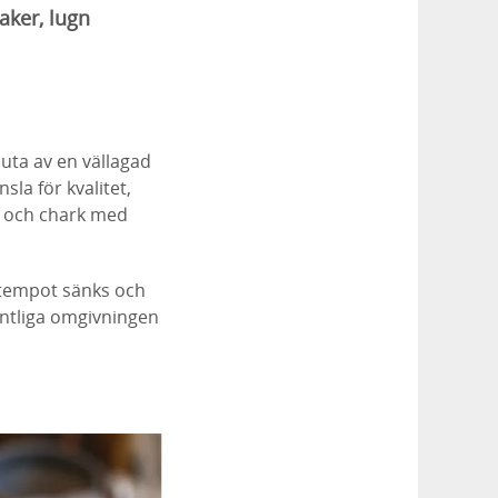
aker, lugn
juta av en vällagad
la för kvalitet,
ri och chark med
 tempot sänks och
antliga omgivningen