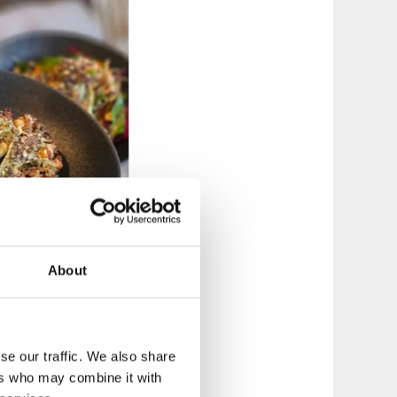
About
r för konferenser,
kattad för livets
se our traffic. We also share
lgängligt.
ers who may combine it with