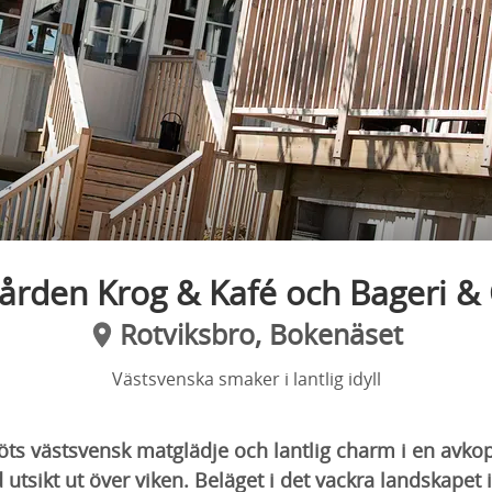
gården Krog & Kafé och Bageri &
Rotviksbro, Bokenäset
Västsvenska smaker i lantlig idyll
öts västsvensk matglädje och lantlig charm i en avk
utsikt ut över viken. Beläget i det vackra landskapet 