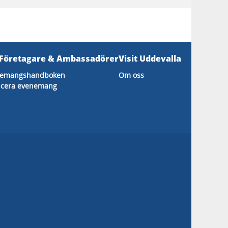
 Företagare & Ambassadörer
Visit Uddevalla
nemangshandboken
Om oss
icera evenemang