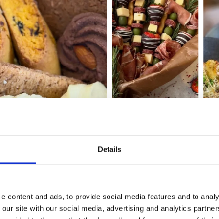
Details
ötas på
kafé, bageri och chark erbjuder Stallgården även möjlighete
er och bröllop. Den idylliska miljön gör platsen särskilt upps
e content and ads, to provide social media features and to analy
h minnesvärda sammankomster, mitt i naturen men ändå lättil
 our site with our social media, advertising and analytics partn